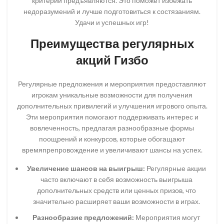
критерии предъявляются. Это поможет избежать
недоразумений и лучше подготовиться к состязаниям.
Удачи и успешных игр!
Преимущества регулярных
акций Гизбо
Регулярные предложения и мероприятия предоставляют
игрокам уникальные возможности для получения
дополнительных привилегий и улучшения игрового опыта.
Эти мероприятия помогают поддерживать интерес и
вовлеченность, предлагая разнообразные формы
поощрений и конкурсов, которые обогащают
времяпрепровождение и увеличивают шансы на успех.
Увеличение шансов на выигрыш:
Регулярные акции
часто включают в себя возможность выигрыша
дополнительных средств или ценных призов, что
значительно расширяет ваши возможности в играх.
Разнообразие предложений:
Мероприятия могут