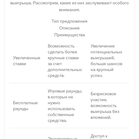
выигрыша. Рассмотрим, какие из них заслуживают особого
внимания.
Тип предложения
Описание
Преимущества
Возможность
Увеличение
сделать более
потенциальных
Увеличенные
крупные ставки
выигрышей,
ставки
за счет
больше шансов
дополнительных
на крупный
средств.
успех.
Игровые раунды,
Безрисковое
в которых не
участие,
Бесплатные
нужно
возможность
раунды
использовать
выигрыша без
собственные
вложений.
средства.
Доступ к
Эксклюзивные