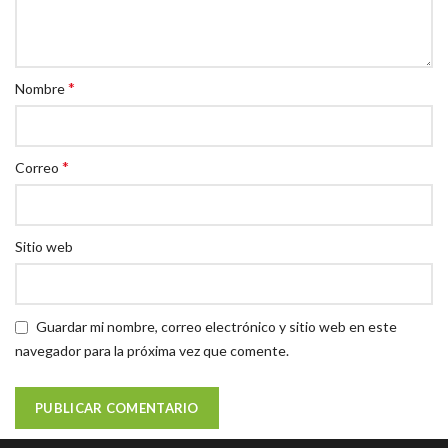
*
Nombre
*
Correo
Sitio web
Guardar mi nombre, correo electrónico y sitio web en este
navegador para la próxima vez que comente.