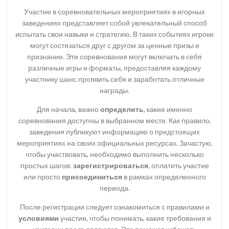
Участие в соревновательных мероприятиях в игорных
заведениях представляет собой увлекательный способ
испытать свои навыки и стратегию. В таких событиях игроки
могут состязаться друг с другом за ценные призы и
признание. Эти соревнования могут включать в себя
различные игры и форматы, предоставляя каждому
участнику шанс проявить себя и заработать отличные
награды.
Для начала, важно
определить
, какие именно
соревнования доступны в выбранном месте. Как правило,
заведения публикуют информацию о предстоящих
мероприятиях на своих официальных ресурсах. Зачастую,
чтобы участвовать, необходимо выполнить несколько
простых шагов:
зарегистрироваться
, оплатить участие
или просто
присоединиться
в рамках определенного
периода.
После регистрации следует ознакомиться с правилами и
условиями
участия, чтобы понимать, какие требования и