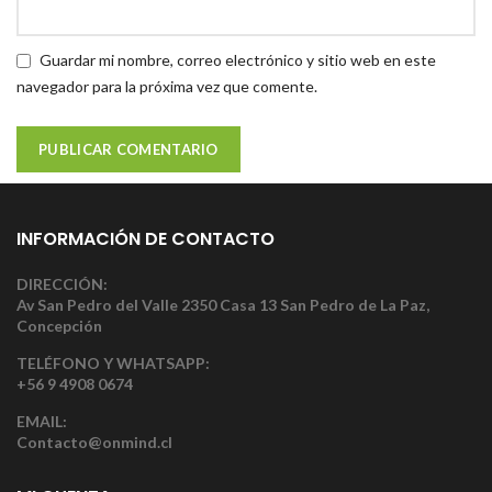
Guardar mi nombre, correo electrónico y sitio web en este
navegador para la próxima vez que comente.
INFORMACIÓN DE CONTACTO
DIRECCIÓN:
Av San Pedro del Valle 2350 Casa 13 San Pedro de La Paz,
Concepción
TELÉFONO Y WHATSAPP:
+56 9 4908 0674
EMAIL:
Contacto@onmind.cl