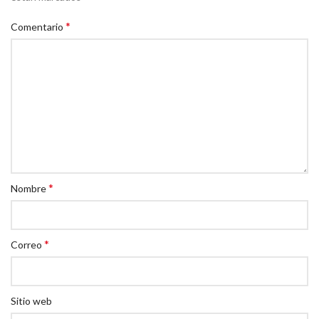
*
Comentario
*
Nombre
*
Correo
Sitio web