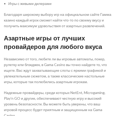
Игры с живыми дилерами
Благодаря широкому выбору игр на официальном сайте Гамма
казино каждый игрок сможет найти что-то по своему вкусу и
получить максимум удовольствия от азартных развлечений.
Азартные игры от лучших
провайдеров для любого вкуса
Независимо от того, любите ли вы игровые автоматы, покер,
рулетку или блэкджек, в Gama Casino вы точно найдете то, что
ищете. Вас ждут захватывающие слоты с яркими графикой и
увлекательным сюжетом, а также классические настольные
игры, которые так полюбились азартным игрокам.
Надежные провайдеры, среди которых NetEnt, Microgaming,
Play’n GO и другие, обеспечивают честную игру и высокий
уровень безопасности. Вы можете быть уверены, что ваш
игровой процесс будет приятным и защищенным на Gama
Casino.