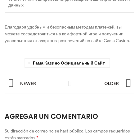
данных
Благодаря удобным и безопасным методам платежей, вы
можете сосредоточиться на комфортной игре и получении
удовольствия от азартных развлечений на сайте Gama Casino.
Гама Казино Официальный Сайт
NEWER
OLDER
AGREGAR UN COMENTARIO
Su dirección de correo no se hará público.
Los campos requeridos
*
están marcados