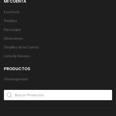
MI CUENTA
Escritorio
Pedidos
Descargas
Direcciones
Detalles de la Cuenta
Lista de Deseos
PRODUCTOS
Uncategorized
Products
search