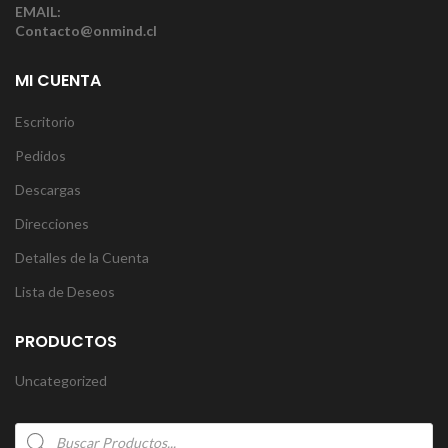
EMAIL:
Contacto@onmind.cl
MI CUENTA
Escritorio
Pedidos
Descargas
Direcciones
Detalles de la Cuenta
Lista de Deseos
PRODUCTOS
Uncategorized
Products
search