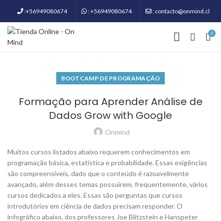
:+56949080674
: +56949080674
: contacto@onmind.cl
0
BOOTCAMP DE PROGRAMAÇÃO
Formação para Aprender Análise de
Dados Grow with Google
Onmind
Muitos cursos listados abaixo requerem conhecimentos em
programação básica, estatística e probabilidade. Essas exigências
são compreensíveis, dado que o conteúdo é razoavelmente
avançado, além desses temas possuírem, frequentemente, vários
cursos dedicados a eles. Essas são perguntas que cursos
introdutórios em ciência de dados precisam responder. O
infográfico abaixo, dos professores Joe Blitzstein e Hanspeter