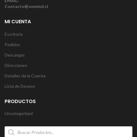
EMAIL:
Contacto@onmind.cl
MI CUENTA
Escritorio
Pedidos
Descargas
Direcciones
Detalles de la Cuenta
Lista de Deseos
PRODUCTOS
Uncategorized
Products
search