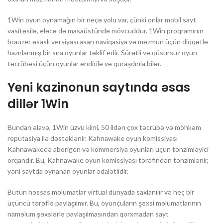
1Win oyun oynamağın bir neçə yolu var, çünki onlar mobil sayt
vasitəsilə, eləcə də masaüstündə mövcuddur. 1Win proqramının
brauzer əsaslı versiyası asan naviqasiya və məzmun üçün diqqətlə
hazırlanmış bir sıra oyunlar təklif edir. Sürətli və qüsursuz oyun
təcrübəsi üçün oyunlar endirilə və quraşdırıla bilər.
Yeni kazinonun saytında əsas
dillər 1Win
Bundan əlavə, 1Win üzvü kimi, 50 ildən çox təcrübə və möhkəm
reputasiya ilə dəstəklənir. Kahnawake oyun komissiyası
Kahnawakedə aborigen və kommersiya oyunları üçün tənzimləyici
orqandır. Bu, Kahnawake oyun komissiyası tərəfindən tənzimlənir,
yəni saytda oynanan oyunlar ədalətlidir.
Bütün həssas məlumatlar virtual dünyada saxlanılır və heç bir
üçüncü tərəflə paylaşılmır. Bu, oyunçuların şəxsi məlumatlarının
naməlum şəxslərlə paylaşılmasından qorxmadan sayt