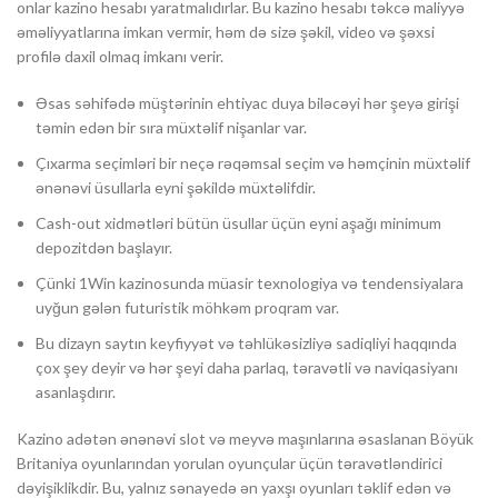
onlar kazino hesabı yaratmalıdırlar. Bu kazino hesabı təkcə maliyyə
əməliyyatlarına imkan vermir, həm də sizə şəkil, video və şəxsi
profilə daxil olmaq imkanı verir.
Əsas səhifədə müştərinin ehtiyac duya biləcəyi hər şeyə girişi
təmin edən bir sıra müxtəlif nişanlar var.
Çıxarma seçimləri bir neçə rəqəmsal seçim və həmçinin müxtəlif
ənənəvi üsullarla eyni şəkildə müxtəlifdir.
Cash-out xidmətləri bütün üsullar üçün eyni aşağı minimum
depozitdən başlayır.
Çünki 1Win kazinosunda müasir texnologiya və tendensiyalara
uyğun gələn futuristik möhkəm proqram var.
Bu dizayn saytın keyfiyyət və təhlükəsizliyə sadiqliyi haqqında
çox şey deyir və hər şeyi daha parlaq, təravətli və naviqasiyanı
asanlaşdırır.
Kazino adətən ənənəvi slot və meyvə maşınlarına əsaslanan Böyük
Britaniya oyunlarından yorulan oyunçular üçün təravətləndirici
dəyişiklikdir. Bu, yalnız sənayedə ən yaxşı oyunları təklif edən və