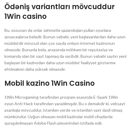
Ödəniş variantları mövcuddur
1Win casino
Bu, xüsusən də onlar zəhmətlə qazandıqları pulları oyunlara
qoyacaqlarsa belədir. Bunun səbəbi, yeni başlayanlardan daha uzun
müddətdir mövcud olan çox sayda onlayn internet kazinonun
olmasıdır. Bununla belə, arxasında möhkəm bir reputasiya və
komanda olan bir sayt tapmaq da vacibdir. Bunun səbəbi saytın yeni
başlayan bir kazinodan daha uzun müddət fəaliyyət göstərmə
ehtimalının daha yüksək olmasıdır.
Mobil kazino 1Win Casino
1Win Microgaming tərəfindən proqram əsasında E-Spark 1Win
oyun Anti-Hack tərəfindən yaradılmışdır. Bu o deməkdir ki, vebsayt
asanlıqla mövcuddur, istənilən yerdə və istənilən vaxt daxil olmaq
mümkündür. Uyğun olmayan mobil kazinolar mobil cihazlarda
quraşdırılmayan Adobe Flash pleyerindən istifadə edir.