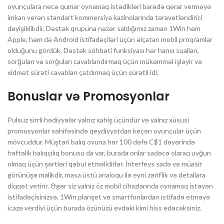
oyunçulara necə qumar oynamaq istədikləri barədə qərar verməyə
imkan verən standart kommersiya kazinolarında təravətləndirici
dəyişiklikdir. Dəstək qrupuna nəzər saldığımız zaman 1Win həm
Apple, həm də Android istifadəçiləri üçün əlçatan mobil proqramlar
olduğunu gördük. Dəstək söhbəti funksiyası hər hansı sualları,
sorğuları və sorğuları cavablandırmaq üçün mükəmməl işləyir və
xidmət sürəti cavabları çatdırmaq üçün sürətli idi.
Bonuslar və Promosyonlar
Pulsuz sirrli hədiyyələr yalnız xahiş üçündür və yalnız xüsusi
promosyonlar səhifəsində qeydiyyatdan keçən oyunçular üçün
mövcuddur. Müştəri balıq ovuna hər 100 dəfə C$1 dəyərində
həftəlik balıqçılıq bonusu da var, burada onlar sadəcə olaraq uyğun
olmaq üçün şərtləri qəbul etməlidirlər. İnterfeys sadə və müasir
görünüşə malikdir, masa üstü analoqu ilə eyni zəriflik və detallara
diqqət yetirir. Əgər siz yalnız öz mobil cihazlarında oynamaq istəyən
istifadəçisinizsə, 1Win planşet və smartfonlardan istifadə etməyə
icazə verdiyi üçün burada özünüzü evdəki kimi hiss edəcəksiniz.