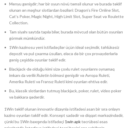
Menyu genişdir; hər bir oyun növü təmsil olunur və burada təklif
olunan ən məşhur slotlardan bəziləri: Dragon’s Fire Online Slot,
Cat’s Poker, Magic Night, High Limit Slot, Super Seat və Roulette
Collection.
Tam siyahı saytda tapıla bilər, burada mövcud olan bütün oyunları
görmək mümkündür.
1Win kazinosu yeni istifadəçilər üçün ideal seçimdir, təhlükəsiz
depozit və pul çıxarma üsulları, eləcə də bir çox provayderlərlə
geniş çeşiddə oyunlar təklif edir.
Blackjack-də olduğu kimi sizə çoxlu rulet oyunlarını oynamaq
imkanı da verilir.Ruletin bölməsi genişdir və Avropa Ruleti,
Amerika Ruleti və Fransız Ruleti kimi oyunları ehtiva edir.
Bu, klassik slotlardan tutmuş blackjack, poker, rulet, video poker
və bakkara qədərdir.
1Win təklif olunan innovativ dizaynla istifadəsi asan bir sıra onlayn
kazino oyunları təklif edir. Konsept sadədir və diqqət mərkəzindədir,
çünki bu 1Win baxışında istifadəçi
1win apk
təcrübəsi əsas
prioritetdir. İnterfeys istifadəçi təcrübəsini ana səhifənin