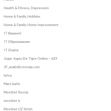
Health & Fitness, Depression
Home & Family, Hobbies
Home & Family, Home Improvement
IT Вакансії
IT Образование
IT Освіта
Jogar Jogeu De Tigre Online – 629
JP_anabolicstoreja.com
lyrica
Mars bahis
Mostbet Russia
mostbet tr
Mostbet UZ Kirish