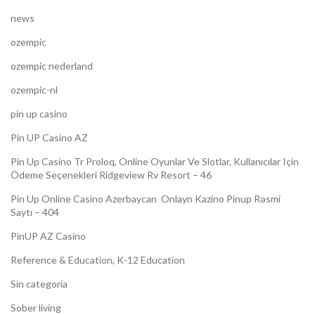
news
ozempic
ozempic nederland
ozempic-nl
pin up casino
Pin UP Casino AZ
Pin Up Casino Tr Proloq, Online Oyunlar Ve Slotlar, Kullanıcılar Için
Ödeme Seçenekleri Ridgeview Rv Resort – 46
Pin Up Online Casino Azerbaycan ️ Onlayn Kazino Pinup Rəsmi
Saytı – 404
PinUP AZ Casino
Reference & Education, K-12 Education
Sin categoría
Sober living