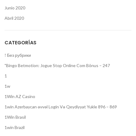
Junio 2020
Abril 2020
CATEGORÍAS
! Без рубрики
"Bingo Betmotion: Jogue Stop Online Com Bônus – 247
1
1w
1Win AZ Casino
1win Azerbaycan əvvəl Login Və Qeydiyyat Yukle 896 – 869
1Win Brasil
1win Brazil