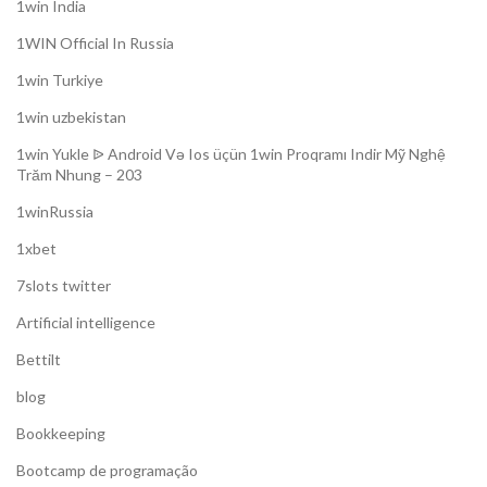
1win India
1WIN Official In Russia
1win Turkiye
1win uzbekistan
1win Yukle ᐉ Android Və Ios üçün 1win Proqramı Indir Mỹ Nghệ
Trăm Nhung – 203
1winRussia
1xbet
7slots twitter
Artificial intelligence
Bettilt
blog
Bookkeeping
Bootcamp de programação