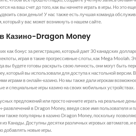
 на ваш счет до того, как вы начнете играть в игры. Но это еще 
ь удвоить свои деньги! У нас также есть лучшая команда обслужи
, который у вас может возникнуть о нашем сайте.
т в Казино-Dragon Money
х как бонус за регистрацию, который дает 30 канадских доллар
жекпоты, играя в такие прогрессивные слоты, как Mega Moolah. Э
а вы будете готовы раскрыть свою личность, они могут быть пе
ey, который вы использовали для доступа к настольной версии. 
ими играми в онлайн-казино. Но мы также дали игрокам возможнос
ные и специальные игры казино на своих мобильных устройствах.
усных предложений или просто начните играть на реальные деньг
н-развлечений в Dragon Money, введя свое имя пользователя и п
 они также популярны в казино Dragon Money, поскольку позволя
из Канады. Доступны десятки различных игровых автоматов, и е
но добавлять новые игры.