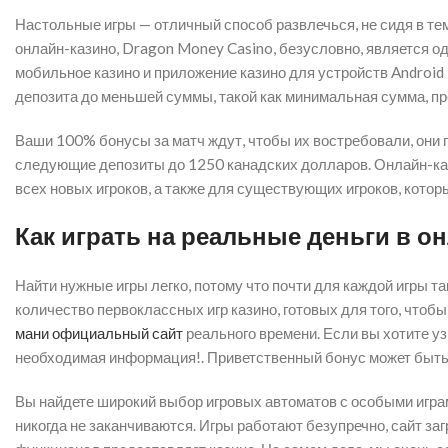
Настольные игры — отличный способ развлечься, не сидя в те
онлайн-казино, Dragon Money Casino, безусловно, является од
мобильное казино и приложение казино для устройств Android
депозита до меньшей суммы, такой как минимальная сумма, п
Ваши 100% бонусы за матч ждут, чтобы их востребовали, они г
следующие депозиты до 1250 канадских долларов. Онлайн-ка
всех новых игроков, а также для существующих игроков, котор
Как играть на реальные деньги в 
Найти нужные игры легко, потому что почти для каждой игры т
количество первоклассных игр казино, готовых для того, чт
мани официальный сайт
реального времени. Если вы хотите уз
необходимая информация!. Приветственный бонус может быть з
Вы найдете широкий выбор игровых автоматов с особыми игра
никогда не заканчиваются. Игры работают безупречно, сайт загр