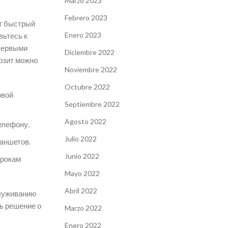
Marzo 2023
Febrero 2023
ет быстрый
Enero 2023
вьтесь к
 первыми
Diciembre 2022
позит можно
Noviembre 2022
Octubre 2022
рвой
Septiembre 2022
Agosto 2022
елефону.
Julio 2022
аншетов.
Junio 2022
грокам
Mayo 2022
Abril 2022
служиванию
ть решение о
Marzo 2022
Enero 2022