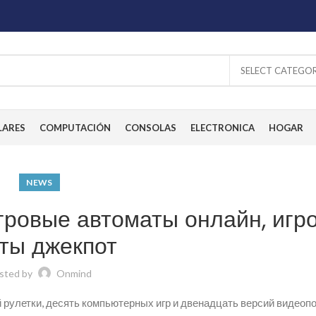
SELECT CATEGO
LARES
COMPUTACIÓN
CONSOLAS
ELECTRONICA
HOGAR
NEWS
гровые автоматы онлайн, игр
ты джекпот
sted by
Onmind
й рулетки, десять компьютерных игр и двенадцать версий видеоп