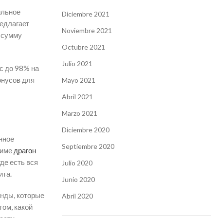
ильное
Diciembre 2021
редлагает
Noviembre 2021
ю сумму
Octubre 2021
Julio 2021
с до 98% на
онусов для
Mayo 2021
Abril 2021
Marzo 2021
Diciembre 2020
нное
Septiembre 2020
жиме
драгон
де есть вся
Julio 2020
ита.
Junio 2020
унды, которые
Abril 2020
том, какой