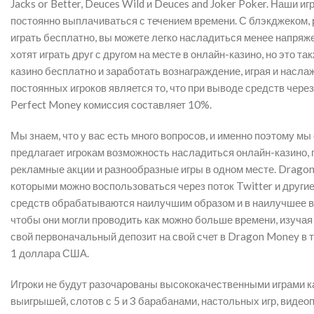
Jacks or Better, Deuces Wild и Deuces and Joker Poker. Наши
постоянно выплачиваться с течением времени. С блэкджеком, 
играть бесплатно, вы можете легко насладиться менее напряж
хотят играть друг с другом на месте в онлайн-казино, но это т
казино бесплатно и заработать вознаграждение, играя и нас
постоянных игроков является то, что при выводе средств через 
Perfect Money комиссия составляет 10%.
Мы знаем, что у вас есть много вопросов, и именно поэтому м
предлагает игрокам возможность насладиться онлайн-казино, 
рекламные акции и разнообразные игры в одном месте. Drago
которыми можно воспользоваться через поток Twitter и другие
средств обрабатываются наилучшим образом и в наилучшее в
чтобы они могли проводить как можно больше времени, изучая 
свой первоначальный депозит на свой счет в Dragon Money в т
1 доллара США.
Игроки не будут разочарованы высококачественными играми к
выигрышей, слотов с 5 и 3 барабанами, настольных игр, виде