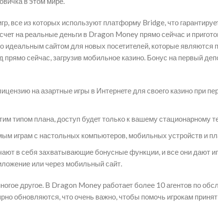
овичка в этом мире.
р, все из которых используют платформу Bridge, что гарантиру
 счет на реальные деньги в Dragon Money прямо сейчас и пригото
его идеальным сайтом для новых посетителей, которые являются
д прямо сейчас, загрузив мобильное казино. Бонус на первый де
ицензию на азартные игры в Интернете для своего казино при пе
тим типом плана, доступ будет только к вашему стационарному т
мым играм с настольных компьютеров, мобильных устройств и пл
чают в себя захватывающие бонусные функции, и все они дают и
иложение или через мобильный сайт.
многое другое. В Dragon Money работает более 10 агентов по об
ярно обновляются, что очень важно, чтобы помочь игрокам приня