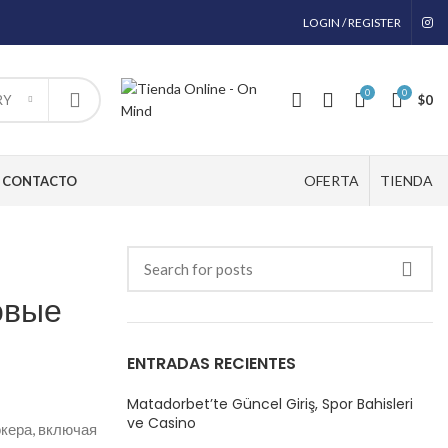
LOGIN / REGISTER
0
0
$
0
RY
OFERTA
TIENDA
CONTACTO
овые
ENTRADAS RECIENTES
Matadorbet’te Güncel Giriş, Spor Bahisleri
ve Casino
окера, включая