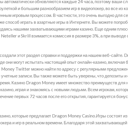
 игры автоматически обновляются каждые 24 часа, поэтому ваши с
рулеткой и большим разнообразием игр в видеопокер, во все из 
енным игровым процессом. В частности, это очень выгодно для с
акже способ играть в азартные игры в Интернете. Вы можете попро
лаждаясь нашими захватывающими играми казино. Еще одним плю
Neteller и Skrill взимается комиссия в размере 3%, а при выводе
ы создали этот раздел справки и поддержки на нашем веб-сайте.
где они могут испытать настоящий опыт онлайн-казино, включая 
n Money Twitter можно найти по адресу с регулярными предложе
 учетные записи. Вы также можете быть уверены, что депозиты и
ремя. Казино Dragon Money имеет множество преимуществ для н
казино, играя и знакомясь с новыми людьми. Всем игрокам, котор
ечение первых 72 часов после его открытия, гарантируется бонус
азино, которые предлагает Dragon Money Casino.Игры состоят и
опокера и игр в реальном времени. Благодаря этой захватывающе