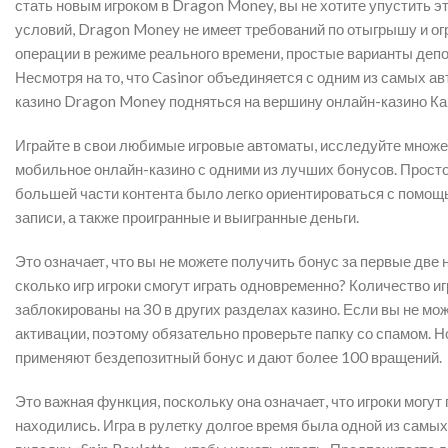
стать новым игроком в Dragon Money, вы не хотите упустить э
условий, Dragon Money не имеет требований по отыгрышу и огр
операции в режиме реального времени, простые варианты деп
Несмотря на то, что Casinor объединяется с одним из самых а
казино Dragon Money подняться на вершину онлайн-казино К
Играйте в свои любимые игровые автоматы, исследуйте множес
мобильное онлайн-казино с одними из лучших бонусов. Просто 
большей части контента было легко ориентироваться с помощ
записи, а также проигранные и выигранные деньги.
Это означает, что вы не можете получить бонус за первые дв
сколько игр игроки смогут играть одновременно? Количество и
заблокированы на 30 в других разделах казино. Если вы не мо
активации, поэтому обязательно проверьте папку со спамом.
применяют бездепозитный бонус и дают более 100 вращений.
Это важная функция, поскольку она означает, что игроки могут
находились. Игра в рулетку долгое время была одной из самых