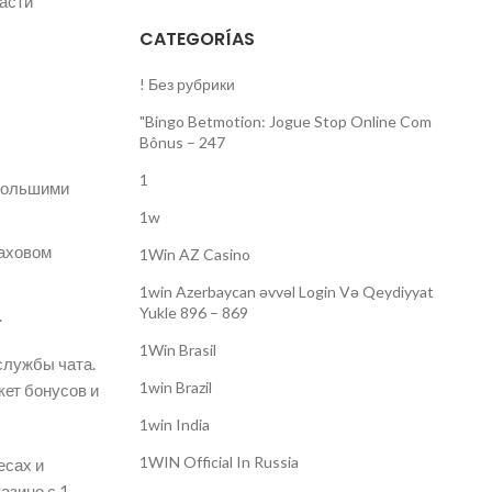
ласти
CATEGORÍAS
! Без рубрики
"Bingo Betmotion: Jogue Stop Online Com
Bônus – 247
1
ебольшими
1w
раховом
1Win AZ Casino
1win Azerbaycan əvvəl Login Və Qeydiyyat
Yukle 896 – 869
.
1Win Brasil
службы чата.
1win Brazil
кет бонусов и
1win India
1WIN Official In Russia
есах и
азино с 1