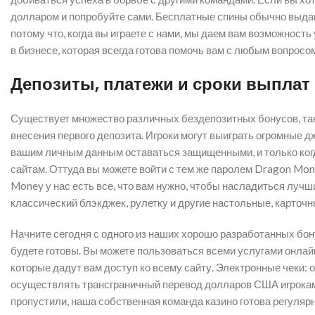
долларом и попробуйте сами. Бесплатные спины обычно выдаются
потому что, когда вы играете с нами, мы даем вам возможност
в бизнесе, которая всегда готова помочь вам с любым вопросом
Депозиты, платежи и сроки выпла
Существует множество различных бездепозитных бонусов, таки
внесения первого депозита. Игроки могут выиграть огромные д
вашим личным данным оставаться защищенными, и только когд
сайтам. Оттуда вы можете войти с тем же паролем Dragon Mon
Money у нас есть все, что вам нужно, чтобы насладиться лучш
классический блэкджек, рулетку и другие настольные, карточ
Начните сегодня с одного из наших хорошо разработанных бон
будете готовы. Вы можете пользоваться всеми услугами онлай
которые дадут вам доступ ко всему сайту. Электронные чеки:
осуществлять трансграничный перевод долларов США игрокам 
пропустили, наша собственная команда казино готова регуляр