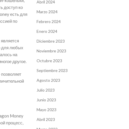
йн-кошельки,
Abril 2024
ть доступ ко
Marzo 2024
Money есть для
иссией по
Febrero 2024
Enero 2024
и является
Diciembre 2023
гр для любых
Noviembre 2023
калось на
Octubre 2023
ногое другое.
Septiembre 2023
е позволяет
Agosto 2023
тличительной
Julio 2023
Junio 2023
Mayo 2023
ragon Money
Abril 2023
вой процесс,