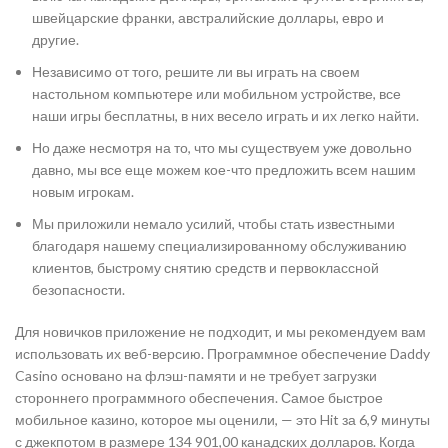
швейцарские франки, австралийские доллары, евро и
другие.
Независимо от того, решите ли вы играть на своем
настольном компьютере или мобильном устройстве, все
наши игры бесплатны, в них весело играть и их легко найти.
Но даже несмотря на то, что мы существуем уже довольно
давно, мы все еще можем кое-что предложить всем нашим
новым игрокам.
Мы приложили немало усилий, чтобы стать известными
благодаря нашему специализированному обслуживанию
клиентов, быстрому снятию средств и первоклассной
безопасности.
Для новичков приложение не подходит, и мы рекомендуем вам
использовать их веб-версию. Программное обеспечение Daddy
Casino основано на флэш-памяти и не требует загрузки
стороннего программного обеспечения. Самое быстрое
мобильное казино, которое мы оценили, — это Hit за 6,9 минуты
с джекпотом в размере 134 901,00 канадских долларов. Когда