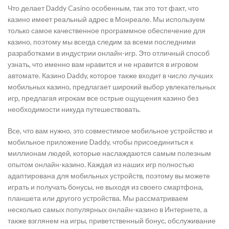
Что делает Daddy Casino особенным, так это тот факт, что
казино имеет реальный адрес в Монреале. Мы используем
только самое качественное программное обеспечение для
казино, поэтому мы всегда следим за всеми последними
разработками в индустрии онлайн-игр. Это отличный способ
узнать, что именно вам нравится и не нравится в игровом
автомате. Казино Daddy, которое также входит в число лучших
мобильных казино, предлагает широкий выбор увлекательных
игр, предлагая игрокам все острые ощущения казино без
необходимости никуда путешествовать.
Все, что вам нужно, это совместимое мобильное устройство и
мобильное приложение Daddy, чтобы присоединиться к
миллионам людей, которые наслаждаются самым полезным
опытом онлайн-казино. Каждая из наших игр полностью
адаптирована для мобильных устройств, поэтому вы можете
играть и получать бонусы, не выходя из своего смартфона,
планшета или другого устройства. Мы рассматриваем
несколько самых популярных онлайн-казино в Интернете, а
также взглянем на игры, приветственный бонус, обслуживание