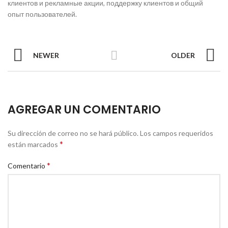
клиентов и рекламные акции, поддержку клиентов и общий
опыт пользователей.
NEWER
OLDER
AGREGAR UN COMENTARIO
Su dirección de correo no se hará público.
Los campos requeridos
*
están marcados
*
Comentario