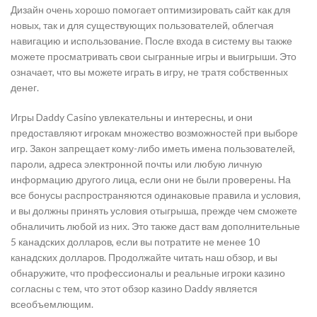
Дизайн очень хорошо помогает оптимизировать сайт как для
новых, так и для существующих пользователей, облегчая
навигацию и использование. После входа в систему вы также
можете просматривать свои сыгранные игры и выигрыши. Это
означает, что вы можете играть в игру, не тратя собственных
денег.
Игры Daddy Casino увлекательны и интересны, и они
предоставляют игрокам множество возможностей при выборе
игр. Закон запрещает кому-либо иметь имена пользователей,
пароли, адреса электронной почты или любую личную
информацию другого лица, если они не были проверены. На
все бонусы распространяются одинаковые правила и условия,
и вы должны принять условия отыгрыша, прежде чем сможете
обналичить любой из них. Это также даст вам дополнительные
5 канадских долларов, если вы потратите не менее 10
канадских долларов. Продолжайте читать наш обзор, и вы
обнаружите, что профессионалы и реальные игроки казино
согласны с тем, что этот обзор казино Daddy является
всеобъемлющим.