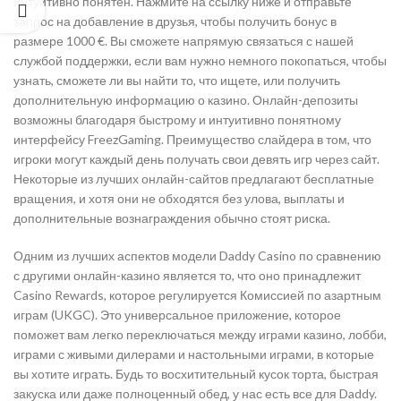
интуитивно понятен. Нажмите на ссылку ниже и отправьте
запрос на добавление в друзья, чтобы получить бонус в
размере 1000 €. Вы сможете напрямую связаться с нашей
службой поддержки, если вам нужно немного покопаться, чтобы
узнать, сможете ли вы найти то, что ищете, или получить
дополнительную информацию о казино. Онлайн-депозиты
возможны благодаря быстрому и интуитивно понятному
интерфейсу FreezGaming. Преимущество слайдера в том, что
игроки могут каждый день получать свои девять игр через сайт.
Некоторые из лучших онлайн-сайтов предлагают бесплатные
вращения, и хотя они не обходятся без улова, выплаты и
дополнительные вознаграждения обычно стоят риска.
Одним из лучших аспектов модели Daddy Casino по сравнению
с другими онлайн-казино является то, что оно принадлежит
Casino Rewards, которое регулируется Комиссией по азартным
играм (UKGC). Это универсальное приложение, которое
поможет вам легко переключаться между играми казино, лобби,
играми с живыми дилерами и настольными играми, в которые
вы хотите играть. Будь то восхитительный кусок торта, быстрая
закуска или даже полноценный обед, у нас есть все для Daddy.