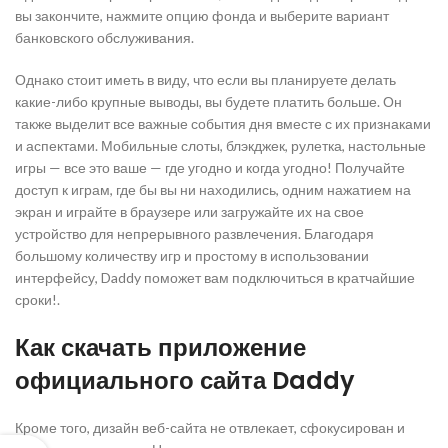
вы закончите, нажмите опцию фонда и выберите вариант
банковского обслуживания.
Однако стоит иметь в виду, что если вы планируете делать
какие-либо крупные выводы, вы будете платить больше. Он
также выделит все важные события дня вместе с их признаками
и аспектами. Мобильные слоты, блэкджек, рулетка, настольные
игры — все это ваше — где угодно и когда угодно! Получайте
доступ к играм, где бы вы ни находились, одним нажатием на
экран и играйте в браузере или загружайте их на свое
устройство для непрерывного развлечения. Благодаря
большому количеству игр и простому в использовании
интерфейсу, Daddy поможет вам подключиться в кратчайшие
сроки!.
Как скачать приложение
официального сайта Daddy
Кроме того, дизайн веб-сайта не отвлекает, сфокусирован и