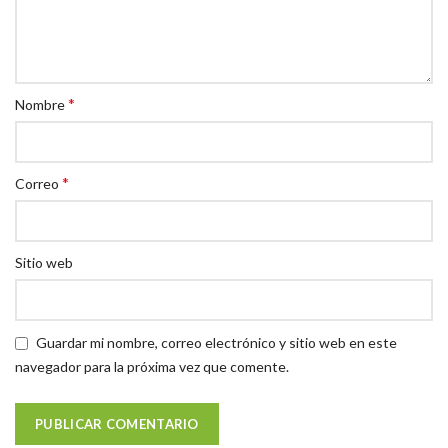
*
Nombre
*
Correo
Sitio web
Guardar mi nombre, correo electrónico y sitio web en este
navegador para la próxima vez que comente.