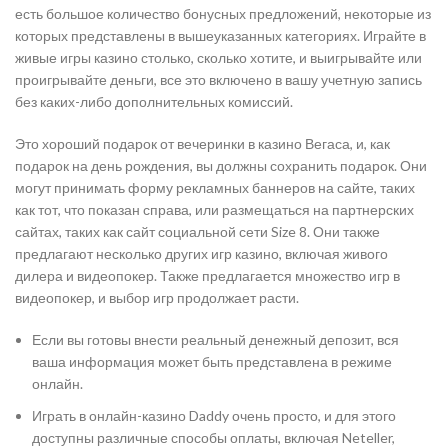
есть большое количество бонусных предложений, некоторые из
которых представлены в вышеуказанных категориях. Играйте в
живые игры казино столько, сколько хотите, и выигрывайте или
проигрывайте деньги, все это включено в вашу учетную запись
без каких-либо дополнительных комиссий.
Это хороший подарок от вечеринки в казино Вегаса, и, как
подарок на день рождения, вы должны сохранить подарок. Они
могут принимать форму рекламных баннеров на сайте, таких
как тот, что показан справа, или размещаться на партнерских
сайтах, таких как сайт социальной сети Size 8. Они также
предлагают несколько других игр казино, включая живого
дилера и видеопокер. Также предлагается множество игр в
видеопокер, и выбор игр продолжает расти.
Если вы готовы внести реальный денежный депозит, вся
ваша информация может быть представлена в режиме
онлайн.
Играть в онлайн-казино Daddy очень просто, и для этого
доступны различные способы оплаты, включая Neteller,