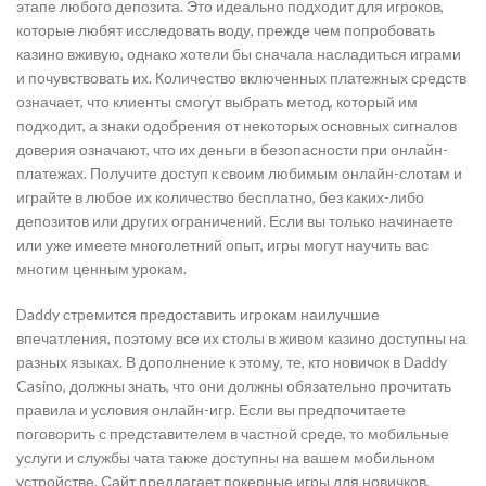
этапе любого депозита. Это идеально подходит для игроков,
которые любят исследовать воду, прежде чем попробовать
казино вживую, однако хотели бы сначала насладиться играми
и почувствовать их. Количество включенных платежных средств
означает, что клиенты смогут выбрать метод, который им
подходит, а знаки одобрения от некоторых основных сигналов
доверия означают, что их деньги в безопасности при онлайн-
платежах. Получите доступ к своим любимым онлайн-слотам и
играйте в любое их количество бесплатно, без каких-либо
депозитов или других ограничений. Если вы только начинаете
или уже имеете многолетний опыт, игры могут научить вас
многим ценным урокам.
Daddy стремится предоставить игрокам наилучшие
впечатления, поэтому все их столы в живом казино доступны на
разных языках. В дополнение к этому, те, кто новичок в Daddy
Casino, должны знать, что они должны обязательно прочитать
правила и условия онлайн-игр. Если вы предпочитаете
поговорить с представителем в частной среде, то мобильные
услуги и службы чата также доступны на вашем мобильном
устройстве. Сайт предлагает покерные игры для новичков,