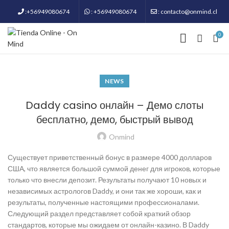
:+56949080674
: +56949080674
: contacto@onmind.cl
0
NEWS
Daddy casino онлайн – Демо слоты
бесплатно, демо, быстрый вывод
Onmind
Существует приветственный бонус в размере 4000 долларов
США, что является большой суммой денег для игроков, которые
только что внесли депозит. Результаты получают 10 новых и
независимых астрологов Daddy, и они так же хороши, как и
результаты, полученные настоящими профессионалами.
Следующий раздел представляет собой краткий обзор
стандартов, которые мы ожидаем от онлайн-казино. В Daddy