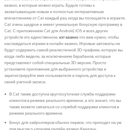
казино, в которые можно играть. Будьте готовы к
захватывающим новым и полностью интерактивным
впечатлениям от Cat каждый раз, когда вы посещаете и играете.
Cat очень щедрое и имеет уникальную бонусную программу в
Cat. С приложением Cat для Android, iOS и всех других
устройств это единственное,
кэт казино
что вам нужно, чтобы
наслаждаться играми в онлайн-казино. Игровые автоматы не
будут содержать самой реалистичной 3D-графики, которую вы
когда-либо видели, за исключением барабанов, которые
представляют собой специальные 3D-версии. Просто
установите приложение для выбранного устройства и
зарегистрируйте имя пользователя и пароль для доступа к
своей учетной записи.
В Cat также доступна круглосуточная служба поддержки
клиентов в режиме реального времени, а это значит, что вы
также можете связаться со службой поддержки клиентов в
режиме реального времени.
Бонус для хайроллеров обычно первое, что приходит на ум
при мысли о «лучшем онлайн-казино Канады».