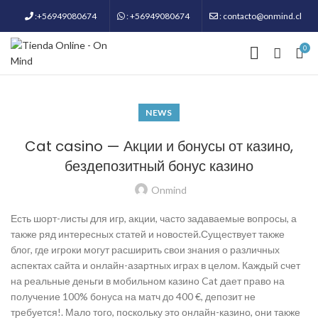
:+56949080674
: +56949080674
: contacto@onmind.cl
0
NEWS
Cat casino — Акции и бонусы от казино,
бездепозитный бонус казино
Onmind
Есть шорт-листы для игр, акции, часто задаваемые вопросы, а
также ряд интересных статей и новостей.Существует также
блог, где игроки могут расширить свои знания о различных
аспектах сайта и онлайн-азартных играх в целом. Каждый счет
на реальные деньги в мобильном казино Cat дает право на
получение 100% бонуса на матч до 400 €, депозит не
требуется!. Мало того, поскольку это онлайн-казино, они также