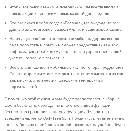
Чтобы все было свежим и интересным, мы всегда вводим
новые акции и проводим новые каждый день недели.
Это включает в себя раздел «Главная», где вы увидите все
данные ваших игроков; раздел Акции; и ваше живое казино.
Наша дружелюбная и полезная служба поддержки всегда
рада поболтать и помочь и сможет предоставить вам всю
информацию, необходимую для игры и управления вашей
учетной записью с легкостью.
Все онлайн-казино и мобильные казино теперь предлагают
Cat, в которое вы можете играть на многих языках, таких как
английский, итальянский, шведский, венгерский и
португальский.
С помощью этой функции вам будет предоставлен выбор из
шести бесплатных вращений в течение 7 дней функции
бесплатных вращений, а второй функцией бесплатных
вращений является Daily Free Spin. Пожалуйста, имейте в виду,
что чем больше опций есть в онлайн-казино, тем удобнее будет
играть и тем выше ваши шансы на победу. Они хорошо