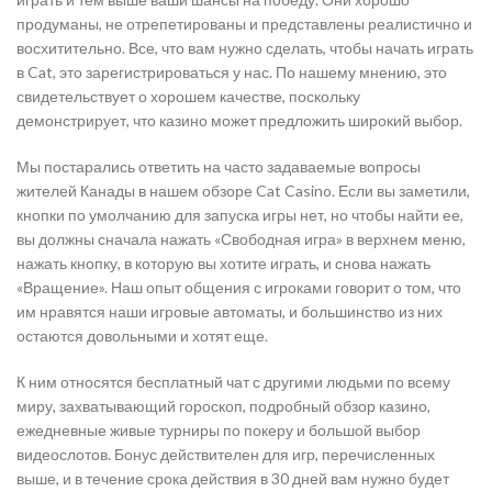
продуманы, не отрепетированы и представлены реалистично и
восхитительно. Все, что вам нужно сделать, чтобы начать играть
в Cat, это зарегистрироваться у нас. По нашему мнению, это
свидетельствует о хорошем качестве, поскольку
демонстрирует, что казино может предложить широкий выбор.
Мы постарались ответить на часто задаваемые вопросы
жителей Канады в нашем обзоре Cat Casino. Если вы заметили,
кнопки по умолчанию для запуска игры нет, но чтобы найти ее,
вы должны сначала нажать «Свободная игра» в верхнем меню,
нажать кнопку, в которую вы хотите играть, и снова нажать
«Вращение». Наш опыт общения с игроками говорит о том, что
им нравятся наши игровые автоматы, и большинство из них
остаются довольными и хотят еще.
К ним относятся бесплатный чат с другими людьми по всему
миру, захватывающий гороскоп, подробный обзор казино,
ежедневные живые турниры по покеру и большой выбор
видеослотов. Бонус действителен для игр, перечисленных
выше, и в течение срока действия в 30 дней вам нужно будет