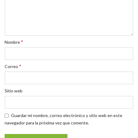
*
Nombre
*
Correo
Sitio web
Guardar mi nombre, correo electrónico y sitio web en este
navegador para la próxima vez que comente.