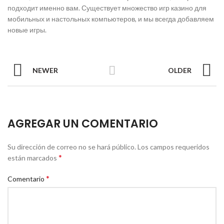
подходит именно вам. Существует множество игр казино для
мобильных и настольных компьютеров, и мы всегда добавляем
новые игры.
NEWER
OLDER
AGREGAR UN COMENTARIO
Su dirección de correo no se hará público.
Los campos requeridos
*
están marcados
*
Comentario