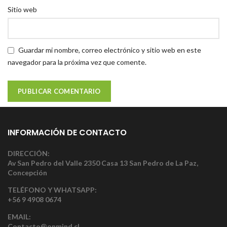
Sitio web
Guardar mi nombre, correo electrónico y sitio web en este
navegador para la próxima vez que comente.
INFORMACIÓN DE CONTACTO
DIRECCIÓN:
Av San Pedro del Valle 2350 Casa 13 San Pedro de La Paz,
Concepción
TELÉFONO Y WHATSAPP:
+56 9 4908 0674
EMAIL:
Contacto@onmind.cl