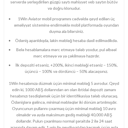
serverdə yerləşdirilən güzgü saytı mahiyyət veb saytın bütöv
və doğru klonudur.
1Win Aviator mobil proqramını cədvəldə qeyd edilən üç
əməliyyat sisteminə endirməklə mobil platformada oyundan
duyma ala bilərsiniz.
Ödəniş aparıldıqda, lakin məbləğ hesaba daxil edilmədikdə.
Belə hesablamalara mərc etməyə tələb yoxdur, pul əlbəəl
mərc etməyə və ya çəkilməyə hazırdır.
İlk depoziti etsəniz, +200%, ikinci məbləği etsəniz – 150%,
üçüncü – 100% və dördüncü – 50% alacaqsınız.
1Win hesabınıza düzmək üçün minimal məbləğ 5 avrodur. Qeyd
edin ki, 1000 ABŞ dollarından ən olan ibtidai depozit zamanı
hesabınızı təsdiqləmək üçün bir identifikasiya tələb olunacaq.
Ödənişlərə gəlincə, minimal məbləqlər iki dönüm artırılmışdır.
Oyuncunun pullarını çıxarmaq üçün minimal məbləğ 10 avro
olmalıdır və ayda maksimum gediş məbləği 40,000 ABŞ
dollarıdır. Pulun çıxarılması normal şəraitdə 2 ilə 24 saat
arasında davam edir. 1 win ilə qeydiyyatdan keçmək üçün əsla