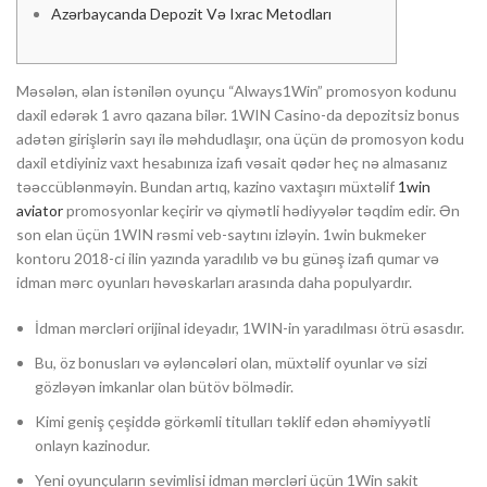
Azərbaycanda Depozit Və Ixrac Metodları
Məsələn, əlan istənilən oyunçu “Always1Win” promosyon kodunu
daxil edərək 1 avro qazana bilər. 1WIN Casino-da depozitsiz bonus
adətən girişlərin sayı ilə məhdudlaşır, ona üçün də promosyon kodu
daxil etdiyiniz vaxt hesabınıza izafi vəsait qədər heç nə almasanız
təəccüblənməyin. Bundan artıq, kazino vaxtaşırı müxtəlif
1win
aviator
promosyonlar keçirir və qiymətli hədiyyələr təqdim edir. Ən
son elan üçün 1WIN rəsmi veb-saytını izləyin. 1win bukmeker
kontoru 2018-ci ilin yazında yaradılıb və bu günəş izafi qumar və
idman mərc oyunları həvəskarları arasında daha populyardır.
İdman mərcləri orijinal ideyadır, 1WIN-in yaradılması ötrü əsasdır.
Bu, öz bonusları və əyləncələri olan, müxtəlif oyunlar və sizi
gözləyən imkanlar olan bütöv bölmədir.
Kimi geniş çeşiddə görkəmli titulları təklif edən əhəmiyyətli
onlayn kazinodur.
Yeni oyunçuların sevimlisi idman mərcləri üçün 1Win sakit