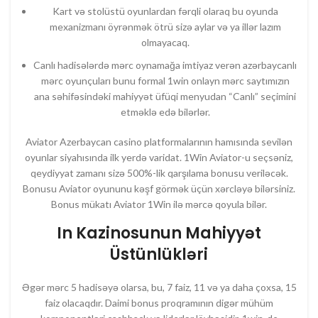
Kart və stolüstü oyunlardan fərqli olaraq bu oyunda
mexanizmanı öyrənmək ötrü sizə aylar və ya illər lazım
olmayacaq.
Canlı hadisələrdə mərc oynamağa imtiyaz verən azərbaycanlı
mərc oyunçuları bunu formal 1win onlayn mərc saytımızın
ana səhifəsindəki mahiyyət üfüqi menyudan “Canlı” seçimini
etməklə edə bilərlər.
Aviator Azerbaycan casino platformalarının hamısında sevilən
oyunlar siyahısında ilk yerdə varidat. 1Win Aviator-u seçsəniz,
qeydiyyat zamanı sizə 500%-lik qarşılama bonusu veriləcək.
Bonusu Aviator oyununu kəşf görmək üçün xərcləyə bilərsiniz.
Bonus mükatı Aviator 1Win ilə mərcə qoyula bilər.
In Kazinosunun Mahiyyət
Üstünlükləri
Əgər mərc 5 hadisəyə olarsa, bu, 7 faiz, 11 və ya daha çoxsa, 15
faiz olacaqdır. Daimi bonus proqramının digər mühüm