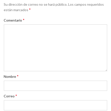
Su dirección de correo no se hará público.
Los campos requeridos
*
están marcados
*
Comentario
*
Nombre
*
Correo