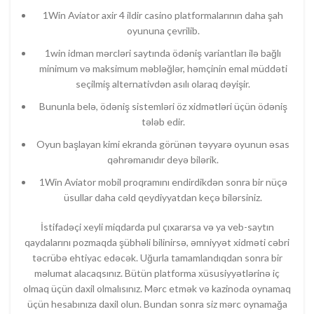
1Win Aviator axir 4 ildir casino platformalarının daha şah
oyununa çevrilib.
1win idman mərcləri saytında ödəniş variantları ilə bağlı
minimum və maksimum məbləğlər, həmçinin emal müddəti
seçilmiş alternativdən asılı olaraq dəyişir.
Bununla belə, ödəniş sistemləri öz xidmətləri üçün ödəniş
tələb edir.
Oyun başlayan kimi ekranda görünən təyyarə oyunun əsas
qəhrəmanıdır deyə bilərik.
1Win Aviator mobil proqramını endirdikdən sonra bir nüçə
üsullar daha cəld qeydiyyatdan keçə bilərsiniz.
İstifadəçi xeyli miqdarda pul çıxararsa və ya veb-saytın
qaydalarını pozmaqda şübhəli bilinirsə, əmniyyət xidməti cəbri
təcrübə ehtiyac edəcək. Uğurla tamamlandıqdan sonra bir
məlumat alacaqsınız. Bütün platforma xüsusiyyətlərinə iç
olmaq üçün daxil olmalısınız. Mərc etmək və kazinoda oynamaq
üçün hesabınıza daxil olun. Bundan sonra siz mərc oynamağa