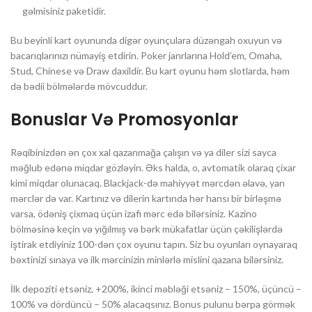
gəlmisiniz paketidir.
Bu beyinli kart oyununda digər oyunçulara düzəngah oxuyun və
bacarıqlarınızı nümayiş etdirin. Poker janrlarına Hold’em, Omaha,
Stud, Chinese və Draw daxildir. Bu kart oyunu həm slotlarda, həm
də bədii bölmələrdə mövcuddur.
Bonuslar Və Promosyonlar
Rəqibinizdən ən çox xal qazanmağa çalışın və ya diler sizi sayca
məğlub edənə miqdar gözləyin. Əks halda, o, avtomatik olaraq çixar
kimi miqdar olunacaq. Blackjack-də mahiyyət mərcdən əlavə, yan
mərclər də var. Kartınız və dilerin kartında hər hansı bir birləşmə
varsa, ödəniş çixmaq üçün izafi mərc edə bilərsiniz. Kazino
bölməsinə keçin və yığılmış və bərk mükafatlar üçün çəkilişlərdə
iştirak etdiyiniz 100-dən çox oyunu tapın. Siz bu oyunları oynayaraq
bəxtinizi sınaya və ilk mərcinizin minlərlə mislini qazana bilərsiniz.
İlk depoziti etsəniz, +200%, ikinci məbləği etsəniz – 150%, üçüncü –
100% və dördüncü – 50% alacaqsınız. Bonus pulunu bərpa görmək