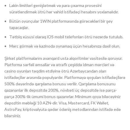
Lakin limitləri genişlətmək və para çıxarma prosesini
sürətləndirmək ötrü hər vahid istifadəçi hesabını yoxlamalıdır.
Bütün oyunçular 1WIN platformasında görəcəkləri bir şey
tapacaqlar.
Tətbiq xüsusi olaraq iOS mobil telefonları ötrü nəzərdə tutulub.
Mərc görmək və kazinoda oynamaq üçün hesabınıza daxil olun.
Şirkət platformalarını avanqard usta alqoritmlər vasitəsilə qoruyur.
Platforma sərfəli əmsallar və ətraflı çeşiddə idman mərcləri və
casino oyunları təqdim etdiyinə ötrü Azərbaycandan olan
istifadəçilər arasında populyardır. Platformaya qoşulan istifadəçilərə
500% dəyərində qarşılama bonusu verilir. Qarşılama bonusunu
qazananlar ilk depozitdə 200%, növbəti üç depozitdə isə parça-
parça 300%-lik ümumi bonus qazanırlar. Minimum qoya biləcəyiniz
depozitin məbləği 10 AZN-dir. Visa, Mastercard, FK Wallet,
AstroPay, kriptovalyuta qədər ödəniş metodlarından istifadə edə
bilərsiniz.