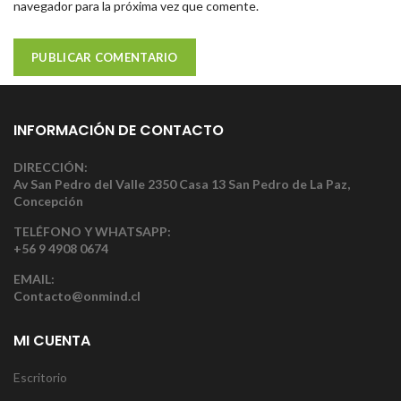
navegador para la próxima vez que comente.
INFORMACIÓN DE CONTACTO
DIRECCIÓN:
Av San Pedro del Valle 2350 Casa 13 San Pedro de La Paz,
Concepción
TELÉFONO Y WHATSAPP:
+56 9 4908 0674
EMAIL:
Contacto@onmind.cl
MI CUENTA
Escritorio