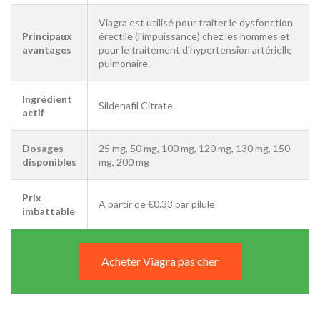
Viagra est utilisé pour traiter le dysfonction
Principaux
érectile (l'impuissance) chez les hommes et
avantages
pour le traitement d'hypertension artérielle
pulmonaire.
Ingrédient
Sildenafil Citrate
actif
Dosages
25 mg, 50 mg, 100 mg, 120 mg, 130 mg, 150
disponibles
mg, 200 mg
Prix
A partir de €0.33 par pilule
imbattable
Acheter Viagra pas cher