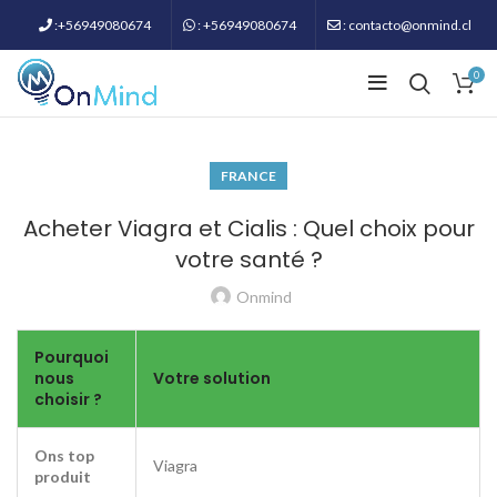
:+56949080674
: +56949080674
: contacto@onmind.cl
0
FRANCE
Acheter Viagra et Cialis : Quel choix pour
votre santé ?
Onmind
Pourquoi
nous
Votre solution
choisir ?
Ons top
Viagra
produit