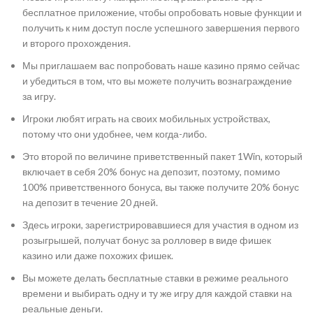
бесплатное приложение, чтобы опробовать новые функции и
получить к ним доступ после успешного завершения первого
и второго прохождения.
Мы приглашаем вас попробовать наше казино прямо сейчас
и убедиться в том, что вы можете получить вознаграждение
за игру.
Игроки любят играть на своих мобильных устройствах,
потому что они удобнее, чем когда-либо.
Это второй по величине приветственный пакет 1Win, который
включает в себя 20% бонус на депозит, поэтому, помимо
100% приветственного бонуса, вы также получите 20% бонус
на депозит в течение 20 дней.
Здесь игроки, зарегистрировавшиеся для участия в одном из
розыгрышей, получат бонус за ролловер в виде фишек
казино или даже похожих фишек.
Вы можете делать бесплатные ставки в режиме реального
времени и выбирать одну и ту же игру для каждой ставки на
реальные деньги.