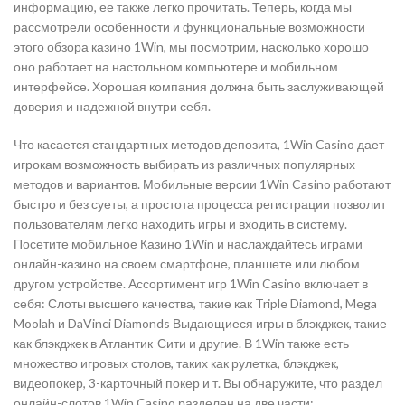
информацию, ее также легко прочитать. Теперь, когда мы
рассмотрели особенности и функциональные возможности
этого обзора казино 1Win, мы посмотрим, насколько хорошо
оно работает на настольном компьютере и мобильном
интерфейсе. Хорошая компания должна быть заслуживающей
доверия и надежной внутри себя.
Что касается стандартных методов депозита, 1Win Casino дает
игрокам возможность выбирать из различных популярных
методов и вариантов. Мобильные версии 1Win Casino работают
быстро и без суеты, а простота процесса регистрации позволит
пользователям легко находить игры и входить в систему.
Посетите мобильное Казино 1Win и наслаждайтесь играми
онлайн-казино на своем смартфоне, планшете или любом
другом устройстве. Ассортимент игр 1Win Casino включает в
себя: Слоты высшего качества, такие как Triple Diamond, Mega
Moolah и DaVinci Diamonds Выдающиеся игры в блэкджек, такие
как блэкджек в Атлантик-Сити и другие. В 1Win также есть
множество игровых столов, таких как рулетка, блэкджек,
видеопокер, 3-карточный покер и т. Вы обнаружите, что раздел
онлайн-слотов 1Win Casino разделен на две части: