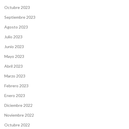
Octubre 2023
Septiembre 2023
Agosto 2023
Julio 2023
Junio 2023
Mayo 2023
Abril 2023
Marzo 2023
Febrero 2023
Enero 2023
Diciembre 2022
Noviembre 2022
Octubre 2022