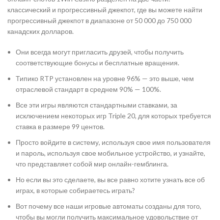
классический и прогрессивный джекпот, где вы можете найти
прогрессивный джекпот в диапазоне от 50 000 до 750 000
канадских долларов.
Они всегда могут пригласить друзей, чтобы получить
соответствующие бонусы и бесплатные вращения.
Типико RTP установлен на уровне 96% — это выше, чем
отраслевой стандарт в среднем 90% — 100%.
Все эти игры являются стандартными ставками, за
исключением некоторых игр Triple 20, для которых требуется
ставка в размере 99 центов.
Просто войдите в систему, используя свое имя пользователя
и пароль, используя свое мобильное устройство, и узнайте,
что представляет собой мир онлайн-гемблинга.
Но если вы это сделаете, вы все равно хотите узнать все об
играх, в которые собираетесь играть?
Вот почему все наши игровые автоматы созданы для того,
чтобы вы могли получить максимальное удовольствие от