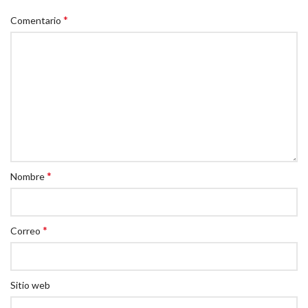
*
Comentario
*
Nombre
*
Correo
Sitio web