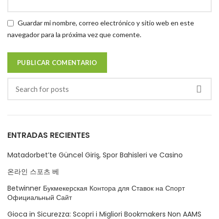
Guardar mi nombre, correo electrónico y sitio web en este
navegador para la próxima vez que comente.
ENTRADAS RECIENTES
Matadorbet’te Güncel Giriş, Spor Bahisleri ve Casino
온라인 스포츠 베
Betwinner Букмекерская Контора для Ставок на Спорт
Официальный Сайт
Gioca in Sicurezza: Scopri i Migliori Bookmakers Non AAMS