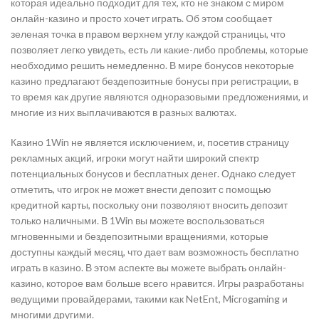
которая идеально подходит для тех, кто не знаком с миром
онлайн-казино и просто хочет играть. Об этом сообщает
зеленая точка в правом верхнем углу каждой страницы, что
позволяет легко увидеть, есть ли какие-либо проблемы, которые
необходимо решить немедленно. В мире бонусов некоторые
казино предлагают бездепозитные бонусы при регистрации, в
то время как другие являются одноразовыми предложениями, и
многие из них выплачиваются в разных валютах.
Казино 1Win не является исключением, и, посетив страницу
рекламных акций, игроки могут найти широкий спектр
потенциальных бонусов и бесплатных денег. Однако следует
отметить, что игрок не может внести депозит с помощью
кредитной карты, поскольку они позволяют вносить депозит
только наличными. В 1Win вы можете воспользоваться
мгновенными и бездепозитными вращениями, которые
доступны каждый месяц, что дает вам возможность бесплатно
играть в казино. В этом аспекте вы можете выбрать онлайн-
казино, которое вам больше всего нравится. Игры разработаны
ведущими провайдерами, такими как NetEnt, Microgaming и
многими другими.