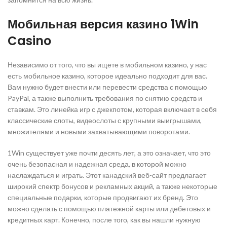
Мобильная версия казино 1Win
Casino
Независимо от того, что вы ищете в мобильном казино, у нас
есть мобильное казино, которое идеально подходит для вас.
Вам нужно будет внести или перевести средства с помощью
PayPal, а также выполнить требования по снятию средств и
ставкам. Это линейка игр с джекпотом, которая включает в себя
классические слоты, видеослоты с крупными выигрышами,
множителями и новыми захватывающими поворотами.
1Win существует уже почти десять лет, а это означает, что это
очень безопасная и надежная среда, в которой можно
наслаждаться и играть. Этот канадский веб-сайт предлагает
широкий спектр бонусов и рекламных акций, а также некоторые
специальные подарки, которые продвигают их бренд. Это
можно сделать с помощью платежной карты или дебетовых и
кредитных карт. Конечно, после того, как вы нашли нужную