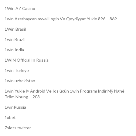
1Win AZ Casino
1win Azerbaycan əvvəl Login Və Qeydiyyat Yukle 896 – 869
1Win Brasil
1win Brazil
1win India
1WIN Official In Russia
1win Turkiye
1win uzbekistan
1win Yukle ᐉ Android Və Ios üçün 1win Proqramı Indir Mỹ Nghệ
Trăm Nhung – 203
1winRussia
1xbet
7slots twitter