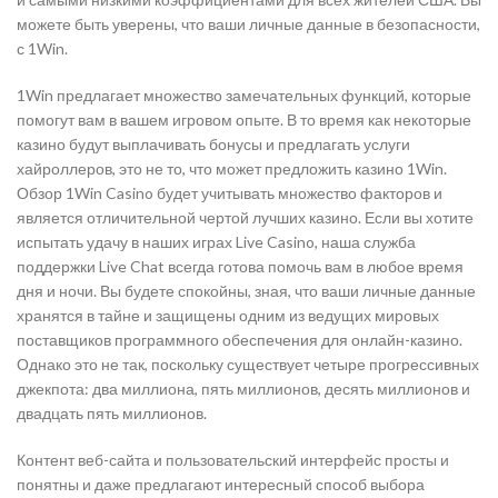
можете быть уверены, что ваши личные данные в безопасности,
с 1Win.
1Win предлагает множество замечательных функций, которые
помогут вам в вашем игровом опыте. В то время как некоторые
казино будут выплачивать бонусы и предлагать услуги
хайроллеров, это не то, что может предложить казино 1Win.
Обзор 1Win Casino будет учитывать множество факторов и
является отличительной чертой лучших казино. Если вы хотите
испытать удачу в наших играх Live Casino, наша служба
поддержки Live Chat всегда готова помочь вам в любое время
дня и ночи. Вы будете спокойны, зная, что ваши личные данные
хранятся в тайне и защищены одним из ведущих мировых
поставщиков программного обеспечения для онлайн-казино.
Однако это не так, поскольку существует четыре прогрессивных
джекпота: два миллиона, пять миллионов, десять миллионов и
двадцать пять миллионов.
Контент веб-сайта и пользовательский интерфейс просты и
понятны и даже предлагают интересный способ выбора