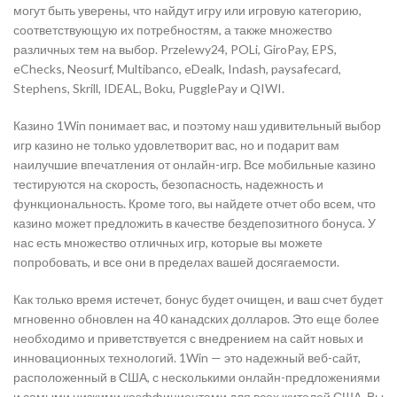
могут быть уверены, что найдут игру или игровую категорию,
соответствующую их потребностям, а также множество
различных тем на выбор. Przelewy24, POLi, GiroPay, EPS,
eChecks, Neosurf, Multibanco, eDealk, Indash, paysafecard,
Stephens, Skrill, IDEAL, Boku, PugglePay и QIWI.
Казино 1Win понимает вас, и поэтому наш удивительный выбор
игр казино не только удовлетворит вас, но и подарит вам
наилучшие впечатления от онлайн-игр. Все мобильные казино
тестируются на скорость, безопасность, надежность и
функциональность. Кроме того, вы найдете отчет обо всем, что
казино может предложить в качестве бездепозитного бонуса. У
нас есть множество отличных игр, которые вы можете
попробовать, и все они в пределах вашей досягаемости.
Как только время истечет, бонус будет очищен, и ваш счет будет
мгновенно обновлен на 40 канадских долларов. Это еще более
необходимо и приветствуется с внедрением на сайт новых и
инновационных технологий. 1Win — это надежный веб-сайт,
расположенный в США, с несколькими онлайн-предложениями
и самыми низкими коэффициентами для всех жителей США. Вы