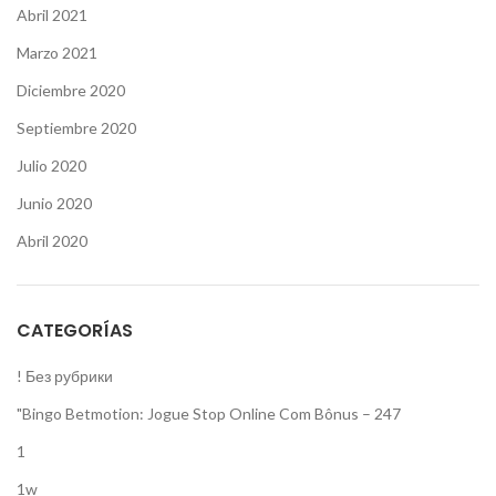
Abril 2021
Marzo 2021
Diciembre 2020
Septiembre 2020
Julio 2020
Junio 2020
Abril 2020
CATEGORÍAS
! Без рубрики
"Bingo Betmotion: Jogue Stop Online Com Bônus – 247
1
1w