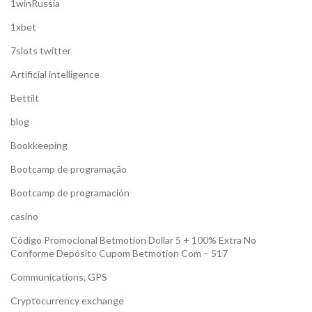
1winRussia
1xbet
7slots twitter
Artificial intelligence
Bettilt
blog
Bookkeeping
Bootcamp de programação
Bootcamp de programación
casino
Código Promocional Betmotion Dollar 5 + 100% Extra No
Conforme Depósito Cupom Betmotion Com – 517
Communications, GPS
Cryptocurrency exchange