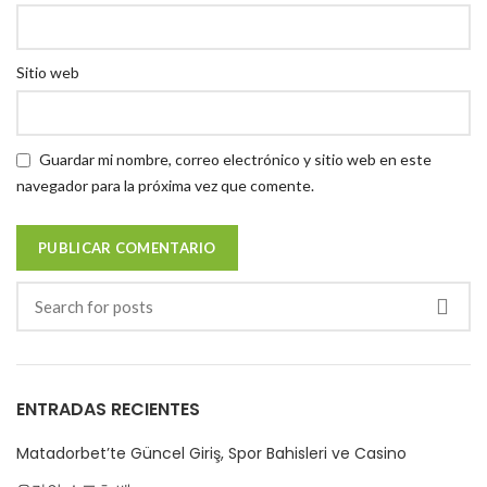
Sitio web
Guardar mi nombre, correo electrónico y sitio web en este
navegador para la próxima vez que comente.
ENTRADAS RECIENTES
Matadorbet’te Güncel Giriş, Spor Bahisleri ve Casino