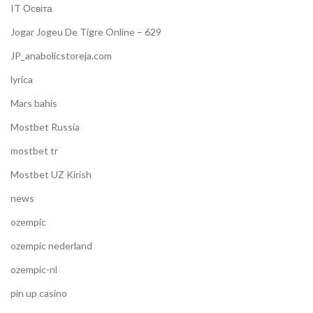
IT Освіта
Jogar Jogeu De Tigre Online – 629
JP_anabolicstoreja.com
lyrica
Mars bahis
Mostbet Russia
mostbet tr
Mostbet UZ Kirish
news
ozempic
ozempic nederland
ozempic-nl
pin up casino