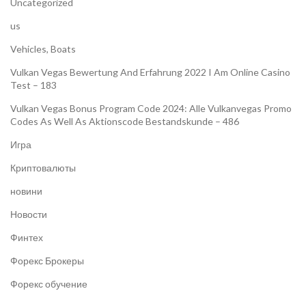
Uncategorized
us
Vehicles, Boats
Vulkan Vegas Bewertung And Erfahrung 2022 I Am Online Casino
Test – 183
Vulkan Vegas Bonus Program Code 2024: Alle Vulkanvegas Promo
Codes As Well As Aktionscode Bestandskunde – 486
Игра
Криптовалюты
новини
Новости
Финтех
Форекс Брокеры
Форекс обучение