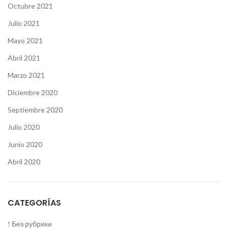
Octubre 2021
Julio 2021
Mayo 2021
Abril 2021
Marzo 2021
Diciembre 2020
Septiembre 2020
Julio 2020
Junio 2020
Abril 2020
CATEGORÍAS
! Без рубрики