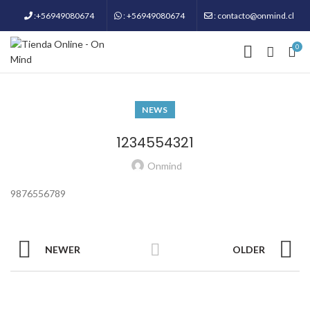
:+56949080674
: +56949080674
: contacto@onmind.cl
0
NEWS
1234554321
Onmind
9876556789
NEWER
OLDER