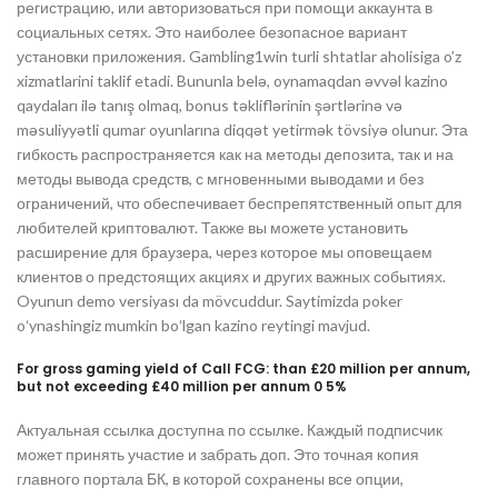
регистрацию, или авторизоваться при помощи аккаунта в
социальных сетях. Это наиболее безопасное вариант
установки приложения. Gambling1win turli shtatlar aholisiga o’z
xizmatlarini taklif etadi. Bununla belə, oynamaqdan əvvəl kazino
qaydaları ilə tanış olmaq, bonus təkliflərinin şərtlərinə və
məsuliyyətli qumar oyunlarına diqqət yetirmək tövsiyə olunur. Эта
гибкость распространяется как на методы депозита, так и на
методы вывода средств, с мгновенными выводами и без
ограничений, что обеспечивает беспрепятственный опыт для
любителей криптовалют. Также вы можете установить
расширение для браузера, через которое мы оповещаем
клиентов о предстоящих акциях и других важных событиях.
Oyunun demo versiyası da mövcuddur. Saytimizda poker
oʻynashingiz mumkin boʻlgan kazino reytingi mavjud.
For gross gaming yield of Call FCG: than £20 million per annum,
but not exceeding £40 million per annum 0 5%
Актуальная ссылка доступна по ссылке. Каждый подписчик
может принять участие и забрать доп. Это точная копия
главного портала БК, в которой сохранены все опции,