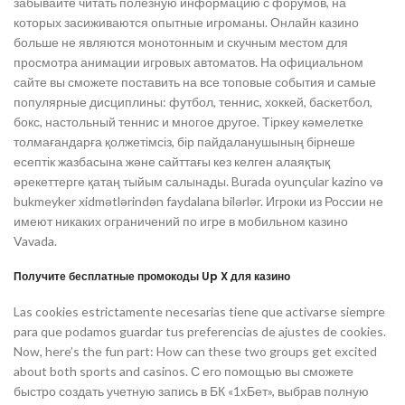
забывайте читать полезную информацию с форумов, на
которых засиживаются опытные игроманы. Онлайн казино
больше не являются монотонным и скучным местом для
просмотра анимации игровых автоматов. На официальном
сайте вы сможете поставить на все топовые события и самые
популярные дисциплины: футбол, теннис, хоккей, баскетбол,
бокс, настольный теннис и многое другое. Тіркеу кәмелетке
толмағандарға қолжетімсіз, бір пайдаланушының бірнеше
есептік жазбасына және сайттағы кез келген алаяқтық
әрекеттерге қатаң тыйым салынады. Burada oyunçular kazino və
bukmeyker xidmətlərindən faydalana bilərlər. Игроки из России не
имеют никаких ограничений по игре в мобильном казино
Vavada.
Получите бесплатные промокоды Up X для казино
Las cookies estrictamente necesarias tiene que activarse siempre
para que podamos guardar tus preferencias de ajustes de cookies.
Now, here’s the fun part: How can these two groups get excited
about both sports and casinos. С его помощью вы сможете
быстро создать учетную запись в БК «1хБет», выбрав полную