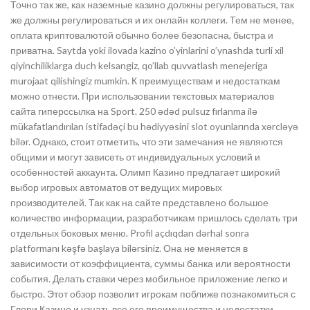
Точно так же, как наземные казино должны регулироваться, так
же должны регулироваться и их онлайн коллеги. Тем не менее,
оплата криптовалютой обычно более безопасна, быстра и
приватна. Saytda yoki ilovada kazino o’yinlarini o’ynashda turli xil
qiyinchiliklarga duch kelsangiz, qo’llab quvvatlash menejeriga
murojaat qilishingiz mumkin. К преимуществам и недостаткам
можно отнести. При использовании текстовых материалов
сайта гиперссылка на Sport. 250 ədəd pulsuz fırlanma ilə
mükafatlandırılan istifadəçi bu hədiyyəsini slot oyunlarında xərcləyə
bilər. Однако, стоит отметить, что эти замечания не являются
общими и могут зависеть от индивидуальных условий и
особенностей аккаунта. Олимп Казино предлагает широкий
выбор игровых автоматов от ведущих мировых
производителей. Так как на сайте представлено большое
количество информации, разработчикам пришлось сделать три
отдельных боковых меню. Profil açdıqdan dərhal sonra
platformanı kəşfə başlaya bilərsiniz. Она не меняется в
зависимости от коэффициента, суммы банка или вероятности
события. Делать ставки через мобильное приложение легко и
быстро. Этот обзор позволит игрокам поближе познакомиться с
Глори Казино и узнать все его преимущества и недостатки.