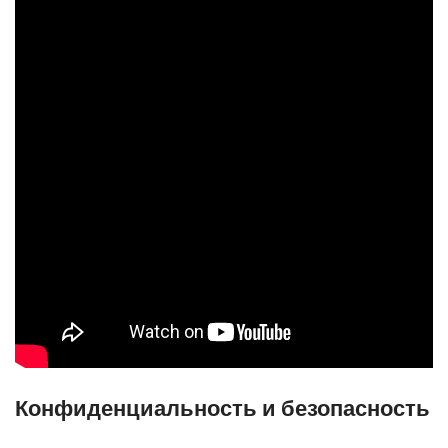
Конфиденциальность и безопасность