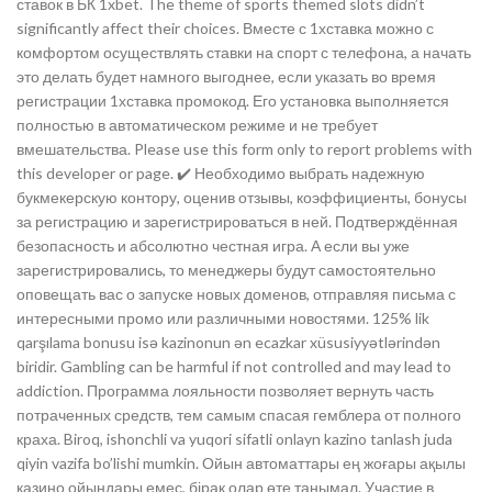
ставок в БК 1xbet. The theme of sports themed slots didn’t
significantly affect their choices. Вместе с 1хставка можно с
комфортом осуществлять ставки на спорт с телефона, а начать
это делать будет намного выгоднее, если указать во время
регистрации 1хставка промокод. Его установка выполняется
полностью в автоматическом режиме и не требует
вмешательства. Please use this form only to report problems with
this developer or page. ✔️ Необходимо выбрать надежную
букмекерскую контору, оценив отзывы, коэффициенты, бонусы
за регистрацию и зарегистрироваться в ней. Подтверждённая
безопасность и абсолютно честная игра. А если вы уже
зарегистрировались, то менеджеры будут самостоятельно
оповещать вас о запуске новых доменов, отправляя письма с
интересными промо или различными новостями. 125% lik
qarşılama bonusu isə kazinonun ən ecazkar xüsusiyyətlərindən
biridir. Gambling can be harmful if not controlled and may lead to
addiction. Программа лояльности позволяет вернуть часть
потраченных средств, тем самым спасая гемблера от полного
краха. Biroq, ishonchli va yuqori sifatli onlayn kazino tanlash juda
qiyin vazifa bo’lishi mumkin. Ойын автоматтары ең жоғары ақылы
казино ойындары емес, бірақ олар өте танымал. Участие в