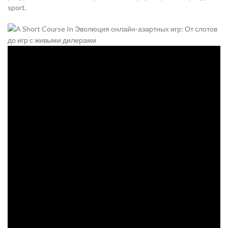
sport.