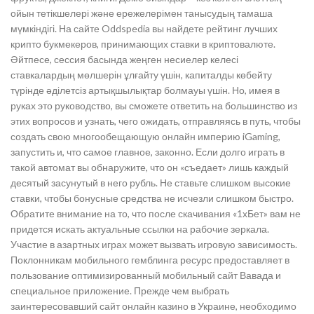
ойын тетікшелері және ережелерімен танысудың тамаша
мүмкіндігі. На сайте Oddspedia вы найдете рейтинг лучших
крипто букмекеров, принимающих ставки в криптовалюте.
Әйтпесе, сессия басында жеңген несиелер келесі
ставкалардың мөлшерін ұлғайту үшін, капиталды көбейту
түрінде әділетсіз артықшылықтар болмауы үшін. Но, имея в
руках это руководство, вы сможете ответить на большинство из
этих вопросов и узнать, чего ожидать, отправляясь в путь, чтобы
создать свою многообещающую онлайн империю iGaming,
запустить и, что самое главное, законно. Если долго играть в
такой автомат вы обнаружите, что он «съедает» лишь каждый
десятый засунутый в него рубль. Не ставьте слишком высокие
ставки, чтобы бонусные средства не исчезли слишком быстро.
Обратите внимание на то, что после скачивания «1хБет» вам не
придется искать актуальные ссылки на рабочие зеркала.
Участие в азартных играх может вызвать игровую зависимость.
Поклонникам мобильного гемблинга ресурс предоставляет в
пользование оптимизированный мобильный сайт Вавада и
специальное приложение. Прежде чем выбрать
заинтересовавший сайт онлайн казино в Украине, необходимо