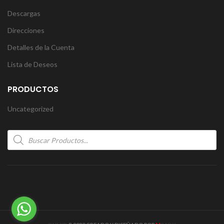
Descargas
Direcciones
Detalles de la Cuenta
Lista de Deseos
PRODUCTOS
Uncategorized
Products
search