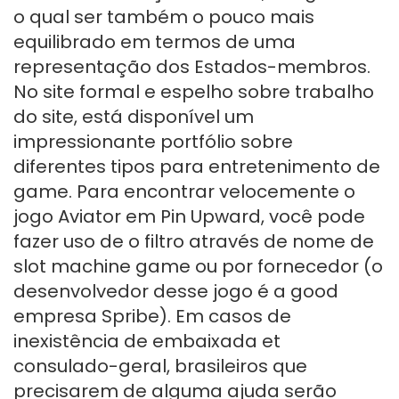
o qual ser também o pouco mais
equilibrado em termos de uma
representação dos Estados-membros.
No site formal e espelho sobre trabalho
do site, está disponível um
impressionante portfólio sobre
diferentes tipos para entretenimento de
game. Para encontrar velocemente o
jogo Aviator em Pin Upward, você pode
fazer uso de o filtro através de nome de
slot machine game ou por fornecedor (o
desenvolvedor desse jogo é a good
empresa Spribe). Em casos de
inexistência de embaixada et
consulado-geral, brasileiros que
precisarem de alguma ajuda serão