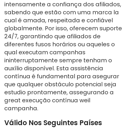
intensamente a confiança dos afiliados,
sabendo que estão com uma marca la
cual é amada, respeitada e confiável
globalmente. Por isso, oferecem suporte
24/7, garantindo que afiliados de
diferentes fusos horários ou aqueles o
qual executam campanhas
ininterruptamente sempre tenham o
auxílio disponível. Esta assistência
contínua é fundamental para asegurar
que qualquer obstáculo potencial seja
estudio prontamente, assegurando a
great execução contínua weil
campanha.
Válido Nos Seguintes Países