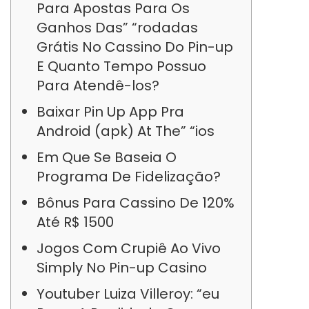
Para Apostas Para Os
Ganhos Das” “rodadas
Grátis No Cassino Do Pin-up
E Quanto Tempo Possuo
Para Atendê-los?
Baixar Pin Up App Pra
Android (apk) At The” “ios
Em Que Se Baseia O
Programa De Fidelização?
Bônus Para Cassino De 120%
Até R$ 1500
Jogos Com Crupiê Ao Vivo
Simply No Pin-up Casino
Youtuber Luiza Villeroy: “eu