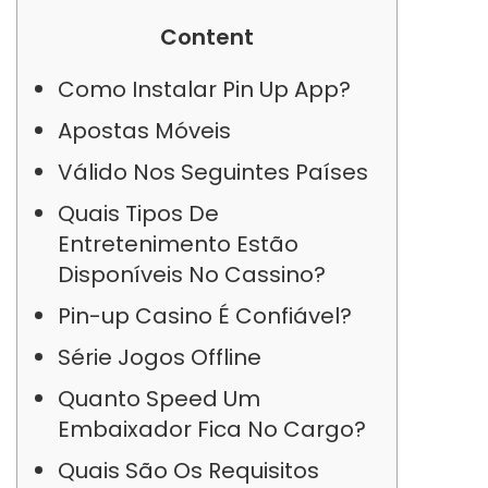
Content
Como Instalar Pin Up App?
Apostas Móveis
Válido Nos Seguintes Países
Quais Tipos De
Entretenimento Estão
Disponíveis No Cassino?
Pin-up Casino É Confiável?
Série Jogos Offline
Quanto Speed Um
Embaixador Fica No Cargo?
Quais São Os Requisitos