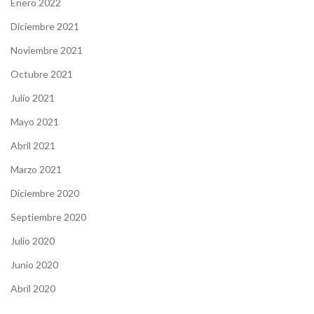
Enero 2022
Diciembre 2021
Noviembre 2021
Octubre 2021
Julio 2021
Mayo 2021
Abril 2021
Marzo 2021
Diciembre 2020
Septiembre 2020
Julio 2020
Junio 2020
Abril 2020