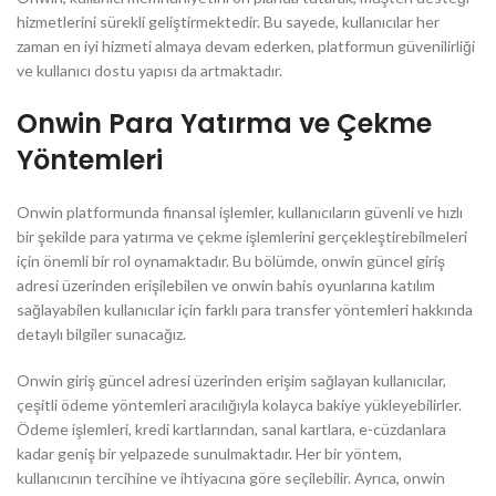
hizmetlerini sürekli geliştirmektedir. Bu sayede, kullanıcılar her
zaman en iyi hizmeti almaya devam ederken, platformun güvenilirliği
ve kullanıcı dostu yapısı da artmaktadır.
Onwin Para Yatırma ve Çekme
Yöntemleri
Onwin platformunda finansal işlemler, kullanıcıların güvenli ve hızlı
bir şekilde para yatırma ve çekme işlemlerini gerçekleştirebilmeleri
için önemli bir rol oynamaktadır. Bu bölümde, onwin güncel giriş
adresi üzerinden erişilebilen ve onwin bahis oyunlarına katılım
sağlayabilen kullanıcılar için farklı para transfer yöntemleri hakkında
detaylı bilgiler sunacağız.
Onwin giriş güncel adresi üzerinden erişim sağlayan kullanıcılar,
çeşitli ödeme yöntemleri aracılığıyla kolayca bakiye yükleyebilirler.
Ödeme işlemleri, kredi kartlarından, sanal kartlara, e-cüzdanlara
kadar geniş bir yelpazede sunulmaktadır. Her bir yöntem,
kullanıcının tercihine ve ihtiyacına göre seçilebilir. Ayrıca, onwin