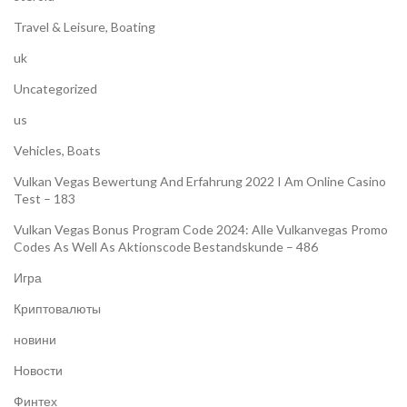
Travel & Leisure, Boating
uk
Uncategorized
us
Vehicles, Boats
Vulkan Vegas Bewertung And Erfahrung 2022 I Am Online Casino
Test – 183
Vulkan Vegas Bonus Program Code 2024: Alle Vulkanvegas Promo
Codes As Well As Aktionscode Bestandskunde – 486
Игра
Криптовалюты
новини
Новости
Финтех