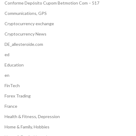
Conforme Depósito Cupom Betmotion Com – 517
Communications, GPS
Cryptocurrency exchange
Cryptocurrency News
DE_allesteroide.com
ed
Education
en
FinTech
Forex Trading
France
Health & Fitness, Depression
Home & Family, Hobbies