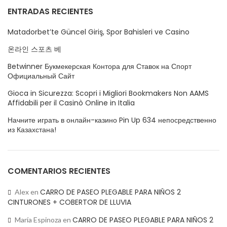
ENTRADAS RECIENTES
Matadorbet’te Güncel Giriş, Spor Bahisleri ve Casino
온라인 스포츠 베
Betwinner Букмекерская Контора для Ставок на Спорт
Официальный Сайт
Gioca in Sicurezza: Scopri i Migliori Bookmakers Non AAMS
Affidabili per il Casinò Online in Italia
Начните играть в онлайн-казино Pin Up 634 непосредственно
из Казахстана!
COMENTARIOS RECIENTES
CARRO DE PASEO PLEGABLE PARA NIÑOS 2
Alex
en
CINTURONES + COBERTOR DE LLUVIA
CARRO DE PASEO PLEGABLE PARA NIÑOS 2
María Espinoza
en