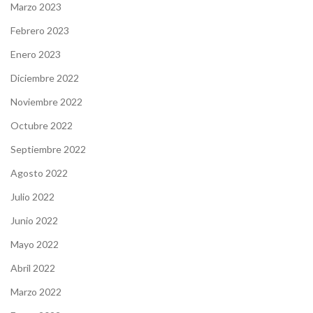
Marzo 2023
Febrero 2023
Enero 2023
Diciembre 2022
Noviembre 2022
Octubre 2022
Septiembre 2022
Agosto 2022
Julio 2022
Junio 2022
Mayo 2022
Abril 2022
Marzo 2022