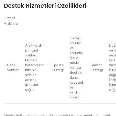
Destek Hizmetleri Özellikleri
Hizmet
Açıklama
Detaylı
sorular
Anlık yardım
Doğ
ve
için canlı
ve k
sorunlar
sohbet
dest
için e-
hizmeti,
tele
posta
Canlı
kullanıcıların
E-posta
Telefon
hizm
yoluyla
Sohbet
hızlı bir
Desteği
Desteği
kulla
destek,
şekilde
doğ
daha
destek
ilet
kapsamlı
almasını
kurm
bir
sağlar.
sağl
yardım
sunar.
Onwin, kullanıcı memnuniyetini ön planda tutarak, müşteri desteği