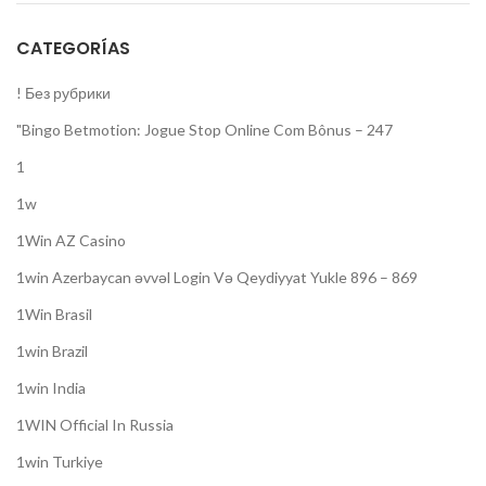
CATEGORÍAS
! Без рубрики
"Bingo Betmotion: Jogue Stop Online Com Bônus – 247
1
1w
1Win AZ Casino
1win Azerbaycan əvvəl Login Və Qeydiyyat Yukle 896 – 869
1Win Brasil
1win Brazil
1win India
1WIN Official In Russia
1win Turkiye