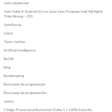
1win uzbekistan
1win Yukle ᐉ Android Və Ios üçün 1win Proqramı Indir Mỹ Nghệ
Trăm Nhung – 203
1winRussia
1xbet
7slots twitter
Artificial intelligence
Bettilt
blog
Bookkeeping
Bootcamp de programação
Bootcamp de programación
casino
Código Promocional Betmotion Dollar 5 + 100% Extra No