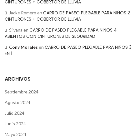
CINTURONES + COBERTOR DE LLUVIA
CARRO DE PASEO PLEGABLE PARA NIÑOS 2
Jacke Romero
en
CINTURONES + COBERTOR DE LLUVIA
CARRO DE PASEO PLEGABLE PARA NIÑOS 4
Silvana
en
ASIENTOS CON CINTURONES DE SEGURIDAD
CARRO DE PASEO PLEGABLE PARA NIÑOS 3
Cony Morales
en
EN 1
ARCHIVOS
Septiembre 2024
Agosto 2024
Julio 2024
Junio 2024
Mayo 2024