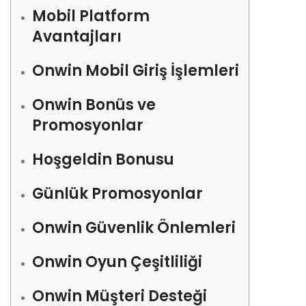
Mobil Platform
Avantajları
Onwin Mobil Giriş İşlemleri
Onwin Bonüs ve
Promosyonlar
Hoşgeldin Bonusu
Günlük Promosyonlar
Onwin Güvenlik Önlemleri
Onwin Oyun Çeşitliliği
Onwin Müşteri Desteği