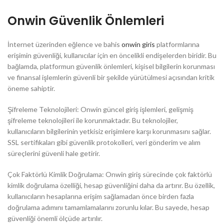
Onwin Güvenlik Önlemleri
İnternet üzerinden eğlence ve bahis
onwin giris
platformlarına
erişimin güvenliği, kullanıcılar için en öncelikli endişelerden biridir. Bu
bağlamda, platformun güvenlik önlemleri, kişisel bilgilerin korunması
ve finansal işlemlerin güvenli bir şekilde yürütülmesi açısından kritik
öneme sahiptir.
Şifreleme Teknolojileri: Onwin güncel giriş işlemleri, gelişmiş
şifreleme teknolojileri ile korunmaktadır. Bu teknolojiler,
kullanıcıların bilgilerinin yetkisiz erişimlere karşı korunmasını sağlar.
SSL sertifikaları gibi güvenlik protokolleri, veri gönderim ve alım
süreçlerini güvenli hale getirir.
Çok Faktörlü Kimlik Doğrulama: Onwin giriş sürecinde çok faktörlü
kimlik doğrulama özelliği, hesap güvenliğini daha da artırır. Bu özellik,
kullanıcıların hesaplarına erişim sağlamadan önce birden fazla
doğrulama adımını tamamlamalarını zorunlu kılar. Bu sayede, hesap
güvenliği önemli ölçüde artırılır.