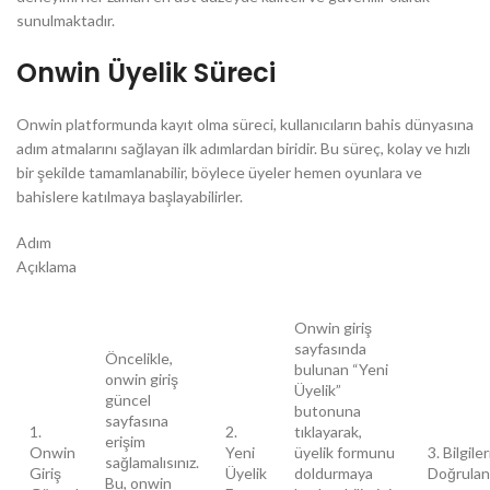
sunulmaktadır.
Onwin Üyelik Süreci
Onwin platformunda kayıt olma süreci, kullanıcıların bahis dünyasına
adım atmalarını sağlayan ilk adımlardan biridir. Bu süreç, kolay ve hızlı
bir şekilde tamamlanabilir, böylece üyeler hemen oyunlara ve
bahislere katılmaya başlayabilirler.
Adım
Açıklama
Onwin giriş
sayfasında
Öncelikle,
bulunan “Yeni
onwin giriş
Üyelik”
güncel
butonuna
sayfasına
1.
2.
tıklayarak,
erişim
Onwin
Yeni
üyelik formunu
3. Bilgiler
sağlamalısınız.
Giriş
Üyelik
doldurmaya
Doğrulan
Bu, onwin