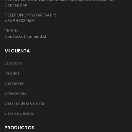
Concepción
TELÉFONO Y WHATSAPP:
+56 9 4908 0674
EMAIL:
Contacto@onmind.cl
MI CUENTA
Escritorio
Pedidos
Descargas
Direcciones
Detalles de la Cuenta
Lista de Deseos
PRODUCTOS