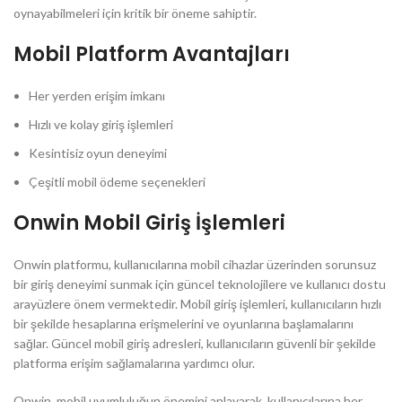
oynayabilmeleri için kritik bir öneme sahiptir.
Mobil Platform Avantajları
Her yerden erişim imkanı
Hızlı ve kolay giriş işlemleri
Kesintisiz oyun deneyimi
Çeşitli mobil ödeme seçenekleri
Onwin Mobil Giriş İşlemleri
Onwin platformu, kullanıcılarına mobil cihazlar üzerinden sorunsuz
bir giriş deneyimi sunmak için güncel teknolojilere ve kullanıcı dostu
arayüzlere önem vermektedir. Mobil giriş işlemleri, kullanıcıların hızlı
bir şekilde hesaplarına erişmelerini ve oyunlarına başlamalarını
sağlar. Güncel mobil giriş adresleri, kullanıcıların güvenli bir şekilde
platforma erişim sağlamalarına yardımcı olur.
Onwin, mobil uyumluluğun önemini anlayarak, kullanıcılarına her