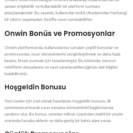
zaman erişilebilir ve kullanılabilir bir platform sunmayı
amaçlamaktadır. Bu sayede, kullanıcılar mobil cihazlarından herhangi
bir sıkıntı yaşamadan, keyifle oyun oynayabilirler.
Onwin Bonüs ve Promosyonlar
Onwin platformunda, kullanıcılarına sunulan çeşitli bonuslar ve
promosyonlar, oyun deneyimlerini zenginleştirmek ve daha fazla
kazanç fırsatı sunmak için tasarlanmıştır. Bu bölümde, mevcut
tekliflerin detaylarına ve nasıl yararlanabileceğinize dair bilgiler
bulabilirsiniz.
Hoşgeldin Bonusu
Yeni üyeler için özel olarak hazırlanan hoşgeldin bonusu, ilk
yatırımınızı artırarak oyun oynama deneyiminizi başlatmanıza
yardımcı olur. Bu bonus, yatırılan miktar üzerinden belirli bir yüzde
oranında hesaba eklenir ve daha geniş bir bahis alanı sunar.