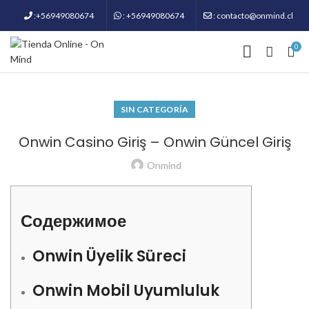
:+56949080674
: +56949080674
: contacto@onmind.cl
0
SIN CATEGORÍA
Onwin Casino Giriş – Onwin Güncel Giriş
Onmind
Содержимое
Onwin Üyelik Süreci
Onwin Mobil Uyumluluk