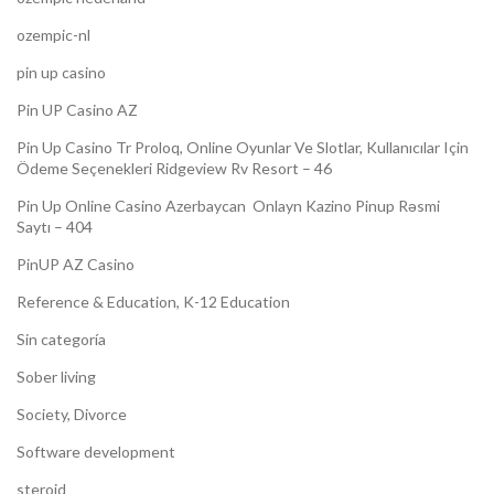
ozempic-nl
pin up casino
Pin UP Casino AZ
Pin Up Casino Tr Proloq, Online Oyunlar Ve Slotlar, Kullanıcılar Için
Ödeme Seçenekleri Ridgeview Rv Resort – 46
Pin Up Online Casino Azerbaycan ️ Onlayn Kazino Pinup Rəsmi
Saytı – 404
PinUP AZ Casino
Reference & Education, K-12 Education
Sin categoría
Sober living
Society, Divorce
Software development
steroid