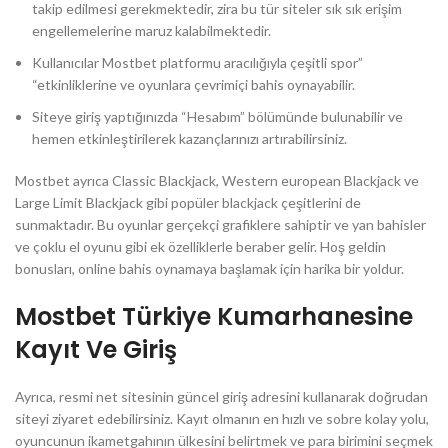
takip edilmesi gerekmektedir, zira bu tür siteler sık sık erişim
engellemelerine maruz kalabilmektedir.
Kullanıcılar Mostbet platformu aracılığıyla çeşitli spor”
“etkinliklerine ve oyunlara çevrimiçi bahis oynayabilir.
Siteye giriş yaptığınızda “Hesabım” bölümünde bulunabilir ve
hemen etkinleştirilerek kazançlarınızı artırabilirsiniz.
Mostbet ayrıca Classic Blackjack, Western european Blackjack ve
Large Limit Blackjack gibi popüler blackjack çeşitlerini de
sunmaktadır. Bu oyunlar gerçekçi grafiklere sahiptir ve yan bahisler
ve çoklu el oyunu gibi ek özelliklerle beraber gelir. Hoş geldin
bonusları, online bahis oynamaya başlamak için harika bir yoldur.
Mostbet Türkiye Kumarhanesine
Kayıt Ve Giriş
Ayrıca, resmi net sitesinin güncel giriş adresini kullanarak doğrudan
siteyi ziyaret edebilirsiniz. Kayıt olmanın en hızlı ve sobre kolay yolu,
oyuncunun ikametgahının ülkesini belirtmek ve para birimini seçmek