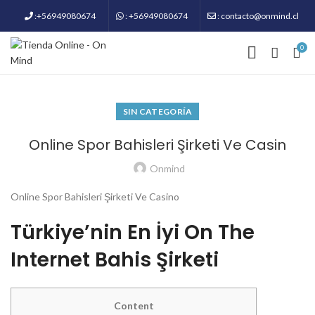
:+56949080674
: +56949080674
: contacto@onmind.cl
0
SIN CATEGORÍA
Online Spor Bahisleri Şirketi Ve Casin
Onmind
Online Spor Bahisleri Şirketi Ve Casino
Türkiye’nin En İyi On The
Internet Bahis Şirketi
Content