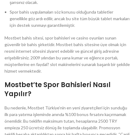
şansınız olacak.
Spor bahis uygulamaları söz konusu olduğunda tabletler
genellikle göz ardı edilir, ancak bu site tüm büyük tablet markaları
için destek sunmayı garantilemiştir.
Mostbet bahis sitesi, spor bahisleri ve casino oyunları sunan
güvenilir bir bahis şirketidir. Mostbet bahis sitesine üye olmak için
resmi internet sitesini ziyaret edebilir ve güncel giriş adresine
erişebilirsiniz. 2009 yılından bu yana kumar ve eğlence portalı,
müşterilerine en faydal? slot makinelerini sunarak başarılı bir şekilde
hizmet vermektedir.
Mostbet’te Spor Bahisleri Nasıl
Yapılır?
Bu nedenle, Mostbet Türkiye’nin en yeni ziyaretçileri için sunduğu
ilk para yatırma işleminde anında %100 bonus fırsatını kaçırmamak
önemlidir. Bu teklifin maksimum tutarı, hesaplarına 2500 TRY
empieza 250 ücretsiz dönüş ile toplamda ulaşabilir. Promosyon
teklifi hesaba aktarıldıktan sonra bir hafta boyunca geçerlidir. “Canli