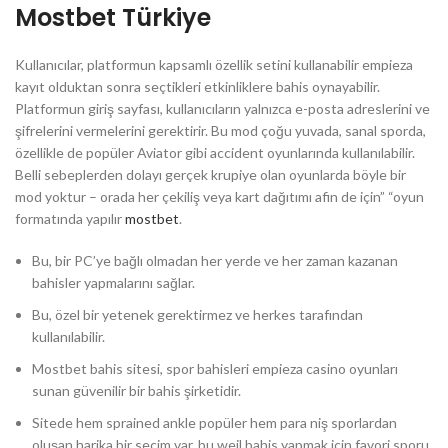
Mostbet Türkiye
Kullanıcılar, platformun kapsamlı özellik setini kullanabilir empieza
kayıt olduktan sonra seçtikleri etkinliklere bahis oynayabilir.
Platformun giriş sayfası, kullanıcıların yalnızca e-posta adreslerini ve
şifrelerini vermelerini gerektirir. Bu mod çoğu yuvada, sanal sporda,
özellikle de popüler Aviator gibi accident oyunlarında kullanılabilir.
Belli sebeplerden dolayı gerçek krupiye olan oyunlarda böyle bir
mod yoktur – orada her çekiliş veya kart dağıtımı afin de için” “oyun
formatında yapılır
mostbet
.
Bu, bir PC’ye bağlı olmadan her yerde ve her zaman kazanan
bahisler yapmalarını sağlar.
Bu, özel bir yetenek gerektirmez ve herkes tarafından
kullanılabilir.
Mostbet bahis sitesi, spor bahisleri empieza casino oyunları
sunan güvenilir bir bahis şirketidir.
Sitede hem sprained ankle popüler hem para niş sporlardan
oluşan harika bir seçim var, bu weil bahis yapmak için favori sporu