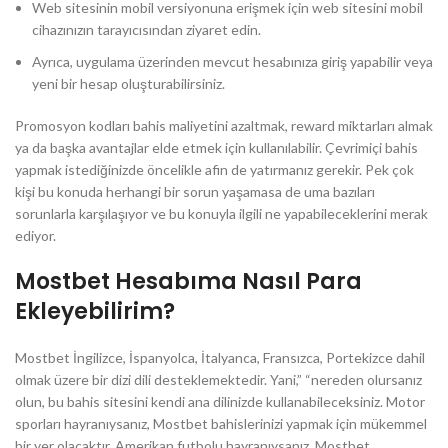
Web sitesinin mobil versiyonuna erişmek için web sitesini mobil
cihazınızın tarayıcısından ziyaret edin.
Ayrıca, uygulama üzerinden mevcut hesabınıza giriş yapabilir veya
yeni bir hesap oluşturabilirsiniz.
Promosyon kodları bahis maliyetini azaltmak, reward miktarları almak
ya da başka avantajlar elde etmek için kullanılabilir. Çevrimiçi bahis
yapmak istediğinizde öncelikle afin de yatırmanız gerekir. Pek çok
kişi bu konuda herhangi bir sorun yaşamasa de uma bazıları
sorunlarla karşılaşıyor ve bu konuyla ilgili ne yapabileceklerini merak
ediyor.
Mostbet Hesabıma Nasıl Para
Ekleyebilirim?
Mostbet İngilizce, İspanyolca, İtalyanca, Fransızca, Portekizce dahil
olmak üzere bir dizi dili desteklemektedir. Yani,” “nereden olursanız
olun, bu bahis sitesini kendi ana dilinizde kullanabileceksiniz. Motor
sporları hayranıysanız, Mostbet bahislerinizi yapmak için mükemmel
bir yer olacaktır. Amerikan futbolu hayranıysanız, Mostbet