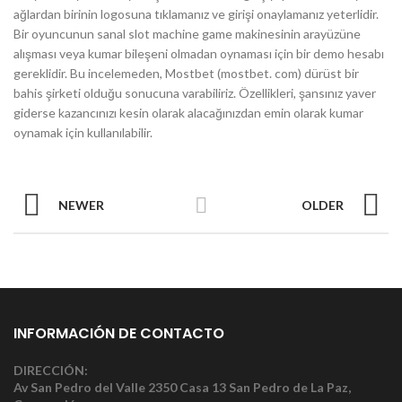
ağlardan birinin logosuna tıklamanız ve girişi onaylamanız yeterlidir.
Bir oyuncunun sanal slot machine game makinesinin arayüzüne
alışması veya kumar bileşeni olmadan oynaması için bir demo hesabı
gereklidir. Bu incelemeden, Mostbet (mostbet. com) dürüst bir
bahis şirketi olduğu sonucuna varabiliriz. Özellikleri, şansınız yaver
giderse kazancınızı kesin olarak alacağınızdan emin olarak kumar
oynamak için kullanılabilir.
NEWER
OLDER
INFORMACIÓN DE CONTACTO
DIRECCIÓN:
Av San Pedro del Valle 2350 Casa 13 San Pedro de La Paz,