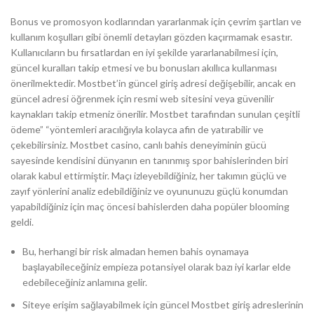
Bonus ve promosyon kodlarından yararlanmak için çevrim şartları ve
kullanım koşulları gibi önemli detayları gözden kaçırmamak esastır.
Kullanıcıların bu fırsatlardan en iyi şekilde yararlanabilmesi için,
güncel kuralları takip etmesi ve bu bonusları akıllıca kullanması
önerilmektedir. Mostbet’in güncel giriş adresi değişebilir, ancak en
güncel adresi öğrenmek için resmi web sitesini veya güvenilir
kaynakları takip etmeniz önerilir. Mostbet tarafından sunulan çeşitli
ödeme” “yöntemleri aracılığıyla kolayca afin de yatırabilir ve
çekebilirsiniz. Mostbet casino, canlı bahis deneyiminin gücü
sayesinde kendisini dünyanın en tanınmış spor bahislerinden biri
olarak kabul ettirmiştir. Maçı izleyebildiğiniz, her takımın güçlü ve
zayıf yönlerini analiz edebildiğiniz ve oyununuzu güçlü konumdan
yapabildiğiniz için maç öncesi bahislerden daha popüler blooming
geldi.
Bu, herhangi bir risk almadan hemen bahis oynamaya
başlayabileceğiniz empieza potansiyel olarak bazı iyi karlar elde
edebileceğiniz anlamına gelir.
Siteye erişim sağlayabilmek için güncel Mostbet giriş adreslerinin