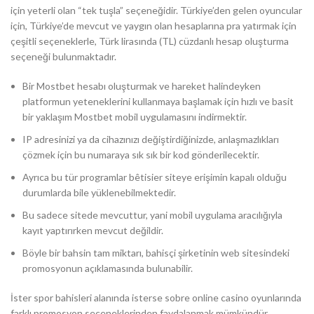
için yeterli olan “tek tuşla” seçeneğidir. Türkiye’den gelen oyuncular
için, Türkiye’de mevcut ve yaygın olan hesaplarına pra yatırmak için
çeşitli seçeneklerle, Türk lirasında (TL) cüzdanlı hesap oluşturma
seçeneği bulunmaktadır.
Bir Mostbet hesabı oluşturmak ve hareket halindeyken
platformun yeteneklerini kullanmaya başlamak için hızlı ve basit
bir yaklaşım Mostbet mobil uygulamasını indirmektir.
IP adresinizi ya da cihazınızı değiştirdiğinizde, anlaşmazlıkları
çözmek için bu numaraya sık sık bir kod gönderilecektir.
Ayrıca bu tür programlar bêtisier siteye erişimin kapalı olduğu
durumlarda bile yüklenebilmektedir.
Bu sadece sitede mevcuttur, yani mobil uygulama aracılığıyla
kayıt yaptırırken mevcut değildir.
Böyle bir bahsin tam miktarı, bahisçi şirketinin web sitesindeki
promosyonun açıklamasında bulunabilir.
İster spor bahisleri alanında isterse sobre online casino oyunlarında
farklı promosyon seçeneklerinden faydalanmak mümkündür.