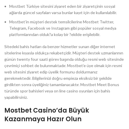
Mostbet Türkiye sitesini ziyaret eden bir ziyaretçinin sosyal
ağlarda güncel sayfaları varsa bunlar kayıt için de kullanılabilir.
Mostbet’in müşteri destek temsilcilerine Mostbet Twitter,
Telegram, Facebook ve Instagram gibi popüler sosyal medya
platformlarından olduk?a kolay bir ?ekilde erişilebilir.
Sitedeki bahis hatları da benzer hizmetler sunan diğer internet
sitelerine kıyasla oldukça rekabetçidir. Müşteri destek uzmanlarının
günün twenty four saati görev başında olduğu resmi web sitesinde
çevrimiçi sohbet de bulunmaktadır. Mostbet’e üye olmak için resmi
web sitesini ziyaret edip üyelik formunu doldurmanız
gerekmektedir. Bilgilerinizi doğru empieza eksiksiz bir şekilde
girdikten sonra üyeliğiniz tamamlanacaktır. Mostbet Meet Bonus
türünde spor bahisleri veya on line casino oyunları için bahis
yapabilirsiniz.
Mostbet Casino’da Büyük
Kazanmaya Hazır Olun