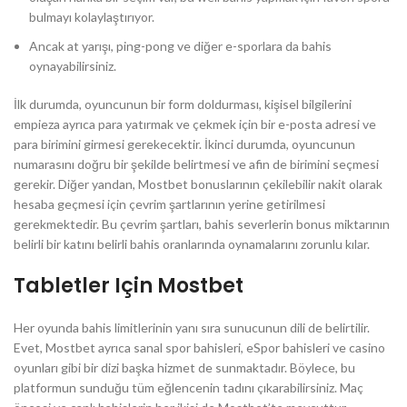
bulmayı kolaylaştırıyor.
Ancak at yarışı, ping-pong ve diğer e-sporlara da bahis
oynayabilirsiniz.
İlk durumda, oyuncunun bir form doldurması, kişisel bilgilerini
empieza ayrıca para yatırmak ve çekmek için bir e-posta adresi ve
para birimini girmesi gerekecektir. İkinci durumda, oyuncunun
numarasını doğru bir şekilde belirtmesi ve afin de birimini seçmesi
gerekir. Diğer yandan, Mostbet bonuslarının çekilebilir nakit olarak
hesaba geçmesi için çevrim şartlarının yerine getirilmesi
gerekmektedir. Bu çevrim şartları, bahis severlerin bonus miktarının
belirli bir katını belirli bahis oranlarında oynamalarını zorunlu kılar.
Tabletler Için Mostbet
Her oyunda bahis limitlerinin yanı sıra sunucunun dili de belirtilir.
Evet, Mostbet ayrıca sanal spor bahisleri, eSpor bahisleri ve casino
oyunları gibi bir dizi başka hizmet de sunmaktadır. Böylece, bu
platformun sunduğu tüm eğlencenin tadını çıkarabilirsiniz. Maç