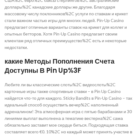
США%2C евро%2C баксы стерлингов%2C австралийские
доллары%2C канадские доллары же другие. Благодаря
массовому числу поклонников%2C услуги по ставкам и крикет
стали важном частью игры для многих людей. Pin-Up Casino
предлагает отличные варианты ставок на крикет для коллег и
опытных бетторов. Хотя Pin-Up Casino предлагает своим
клиентам ряд отличных преимущество%2C есть и некоторые
недостатки.
какие Методы Пополнения Счета
Доступны В Pin Up%3F
Любите ли вы классические слоты%2C видеослоты%2C
карточные игры также спортивные ставки – в Pin Up Casino
найдется что-то для каждого. Sticky Bandits в Pin-Up Casino – так
идеальный способ осуществить вечер%2C наполненный
адреналином! Эта атмосферная игра с пятью барабанами и 30
линиями выплат выполнена а тематике вестерна%2C сама
обязательно заставит мое сердце биться. Подходящая ставка
составляет всего €0. 10%2C но каждый может принять участие в