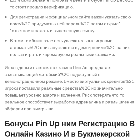
то стоит прошло верификацию.
Для регистрации и официальном сайте важен указать свою
почту%2C придумать к ней пароль%2C потом открыл”
“ответное и нажать и выделенную ссылку.
В этом гемблинг зале есть увлекательные игровые
автоматы%2C они запускаются в демо-режиме%2C на них
нельзя играть и киромарусом реальными ставками.
Игра в деньги в автоматах казино Пин Ап предлагает
захватывающий житейский%2C недоступный в
демонстрационном режиме. Вместо виртуальных кредитов%2C
игроки поставили реальные средства%2C но значительно
повышает уровню азарта и волнения. Риск потерять что-то
реальное способствует выработке адреналина и размышления
эйфории при выигрыше.
Бонусы Pin Up ним Регистрацию В
Онлайн Казино И в Букмекерской