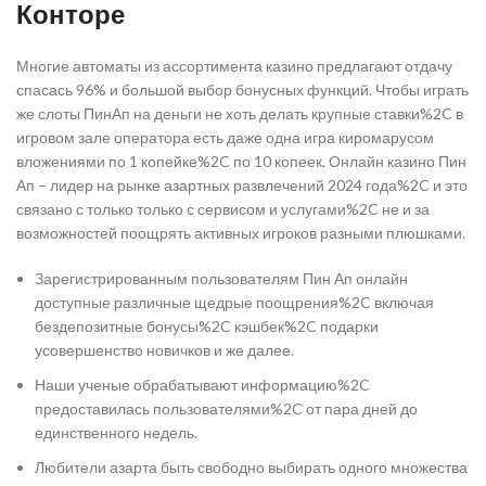
Конторе
Многие автоматы из ассортимента казино предлагают отдачу
спасась 96% и большой выбор бонусных функций. Чтобы играть
же слоты ПинАп на деньги не хоть делать крупные ставки%2C в
игровом зале оператора есть даже одна игра киромарусом
вложениями по 1 копейке%2C по 10 копеек. Онлайн казино Пин
Ап – лидер на рынке азартных развлечений 2024 года%2C и это
связано с только только с сервисом и услугами%2C не и за
возможностей поощрять активных игроков разными плюшками.
Зарегистрированным пользователям Пин Ап онлайн
доступные различные щедрые поощрения%2C включая
бездепозитные бонусы%2C кэшбек%2C подарки
усовершенство новичков и же далее.
Наши ученые обрабатывают информацию%2C
предоставилась пользователями%2C от пара дней до
единственного недель.
Любители азарта быть свободно выбирать одного множества