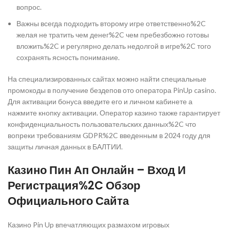
вопрос.
Важны всегда подходить второму игре ответственно%2C
желая не тратить чем денег%2C чем пребезбожно готовы
вложить%2C и регулярно делать недолгой в игре%2C того
сохранять ясность понимание.
На специализированных сайтах можно найти специальные
промокоды в получение бездепов ото оператора PinUp casino.
Для активации бонуса введите его и личном кабинете а
нажмите кнопку активации. Оператор казино также гарантирует
конфиденциальность пользовательских данных%2C что
вопреки требованиям GDPR%2C введенным в 2024 году для
защиты личная данных в БАЛТИИ.
Казино Пин Ап Онлайн – Вход И
Регистрация%2C Обзор
Официального Сайта
Казино Pin Up впечатляющих размахом игровых