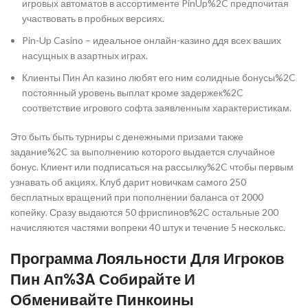
игровых автоматов в ассортименте PinUp%2C предпочитая
участвовать в пробных версиях.
Pin-Up Casino – идеальное онлайн-казино ддя всех ваших
насущных в азартных играх.
Клиенты Пин Ап казино любят его ним солидные бонусы%2C
постоянный уровень выплат кроме задержек%2C
соответствие игрового софта заявленным характеристикам.
Это быть быть турниры с денежными призами также
задание%2C за выполнению которого выдается случайное
бонус. Клиент или подписаться на рассылку%2C чтобы первым
узнавать об акциях. Клуб дарит новичкам самого 250
бесплатных вращений при пополнении баланса от 2000
копейку. Сразу выдаются 50 фриспинов%2C остальные 200
начисляются частями вопреки 40 штук и течение 5 несколькс.
Программа Лояльности Для Игроков
Пин Ап%3A Собирайте И
Обменивайте Пинкоины