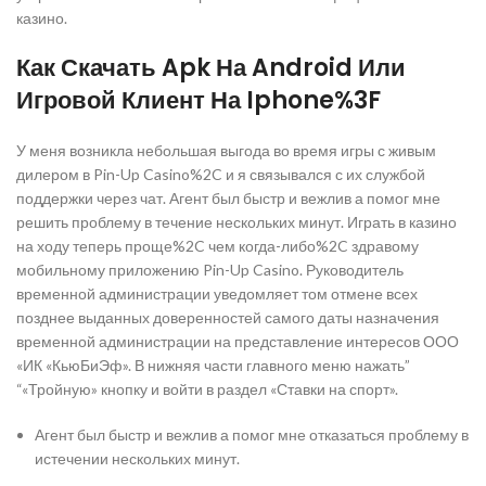
казино.
Как Скачать Apk На Android Или
Игровой Клиент На Iphone%3F
У меня возникла небольшая выгода во время игры с живым
дилером в Pin-Up Casino%2C и я связывался с их службой
поддержки через чат. Агент был быстр и вежлив а помог мне
решить проблему в течение нескольких минут. Играть в казино
на ходу теперь проще%2C чем когда-либо%2C здравому
мобильному приложению Pin-Up Casino. Руководитель
временной администрации уведомляет том отмене всех
позднее выданных доверенностей самого даты назначения
временной администрации на представление интересов ООО
«ИК «КьюБиЭф». В нижняя части главного меню нажать”
“«Тройную» кнопку и войти в раздел «Ставки на спорт».
Агент был быстр и вежлив а помог мне отказаться проблему в
истечении нескольких минут.