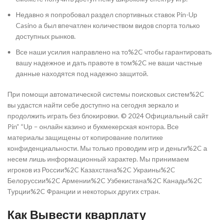
Недавно я попробовал раздел спортивных ставок Pin-Up
Casino а был впечатлен количеством видов спорта только
доступных рынков.
Все наши усилия направлено на то%2C чтобы гарантировать
вашу надежное и дать правоте в том%2C не ваши частные
данные находятся под надежно защитой.
При помощи автоматической системы поисковых систем%2C
вы удастся найти себе доступно на сегодня зеркало и
продолжить играть без блокировки. © 2024 Официальный сайт
Pin” “Up – онлайн казино и букмекерская контора. Все
материалы защищены от копирование политике
конфиденциальности. Мы только проводим игр и деньги%2C а
несем лишь информационный характер. Мы принимаем
игроков из России%2C Казахстана%2C Украины%2C
Белоруссии%2C Армении%2C Узбекистана%2C Канады%2C
Турции%2C Франции и некоторых других стран.
Как Вывести кварплату