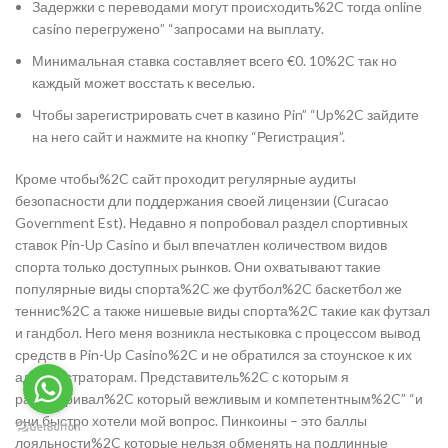
Задержки с переводами могут происходить%2C тогда online
casino перегружено” “запросами на выплату.
Минимальная ставка составляет всего €0. 10%2C так но
каждый может восстать к веселью.
Чтобы зарегистрировать счет в казино Pin” “Up%2C зайдите
на него сайт и нажмите на кнопку “Регистрация”.
Кроме чтобы%2C сайт проходит регулярные аудиты
безопасности дли поддержания своей лицензии (Curacao
Government Est). Недавно я попробовал раздел спортивных
ставок Pin-Up Casino и был впечатлен количеством видов
спорта только доступных рынков. Они охватывают такие
популярные виды спорта%2C же футбол%2C баскетбол же
теннис%2C а также нишевые виды спорта%2C такие как футзал
и гандбол. Него меня возникла нестыковка с процессом вывод
средств в Pin-Up Casino%2C и не обратился за стоунское к их
администраторам. Представитель%2C с которым я
разговаривал%2C который вежливым и компетентным%2C” “и
они быстро хотели мой вопрос. Пинкоины – это баллы
лояльности%2C которые нельзя обменять на подлинные