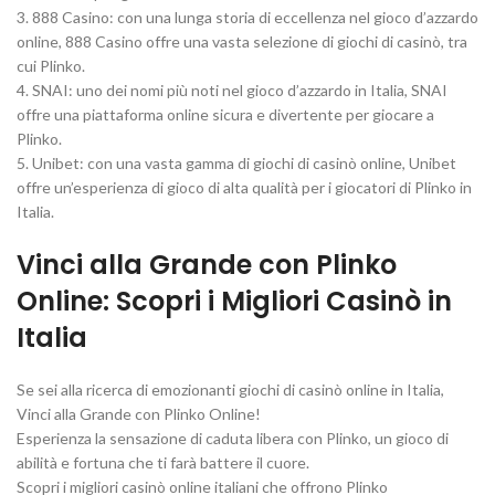
3. 888 Casino: con una lunga storia di eccellenza nel gioco d’azzardo
online, 888 Casino offre una vasta selezione di giochi di casinò, tra
cui Plinko.
4. SNAI: uno dei nomi più noti nel gioco d’azzardo in Italia, SNAI
offre una piattaforma online sicura e divertente per giocare a
Plinko.
5. Unibet: con una vasta gamma di giochi di casinò online, Unibet
offre un’esperienza di gioco di alta qualità per i giocatori di Plinko in
Italia.
Vinci alla Grande con Plinko
Online: Scopri i Migliori Casinò in
Italia
Se sei alla ricerca di emozionanti giochi di casinò online in Italia,
Vinci alla Grande con Plinko Online!
Esperienza la sensazione di caduta libera con Plinko, un gioco di
abilità e fortuna che ti farà battere il cuore.
Scopri i migliori casinò online italiani che offrono Plinko