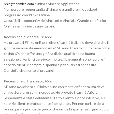
phlegmcomics.com
e inizia a vincere oggi stesso!
Non perdere l’opportunità di vincere grandi premi e Jackpot
progressivi con Plinko Online.
Unisciti alla community dei vincitori e Vinci alla Grande con Plinko
Online nei migliori casinò italiani.
Recensione di Andrea, 28 anni:
Ho provato il Plinko online in diversi casinò italiani e devo dire che il
gioco è veramente emozionante! Mi sono trovato molto bene con il
casinò XY, che offre una grafica di alta qualità e una buona
selezione di varianti del gioco. Inoltre, i pagamenti sono rapidi e il
servizio clienti è sempre disponibile per qualsiasi necessità.
Consiglio vivamente di provarlo!
Recensione di Francesco, 45 anni:
Mi sono avvicinato al Plinko online con molta diffidenza, ma devo
ammettere di essermi ricreduto. Ho provato il casinò ABC e
l’esperienza è stata deludente: il sito è lento e poco intuitivo, e il
servizio clienti è praticamente inesistente. Per non parlare della
bassa qualità grafica del gioco, che rende l’esperienza di gioco poco