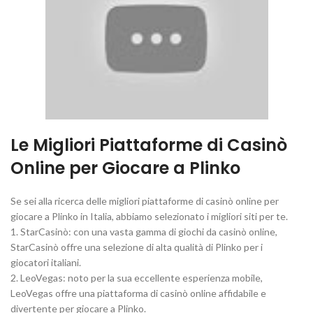
Le Migliori Piattaforme di Casinò
Online per Giocare a Plinko
Se sei alla ricerca delle migliori piattaforme di casinò online per
giocare a Plinko in Italia, abbiamo selezionato i migliori siti per te.
1. StarCasinò: con una vasta gamma di giochi da casinò online,
StarCasinò offre una selezione di alta qualità di Plinko per i
giocatori italiani.
2. LeoVegas: noto per la sua eccellente esperienza mobile,
LeoVegas offre una piattaforma di casinò online affidabile e
divertente per giocare a Plinko.