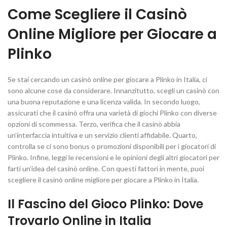
Come Scegliere il Casinò
Online Migliore per Giocare a
Plinko
Se stai cercando un casinò online per giocare a Plinko in Italia, ci
sono alcune cose da considerare. Innanzitutto, scegli un casinò con
una buona reputazione e una licenza valida. In secondo luogo,
assicurati che il casinò offra una varietà di giochi Plinko con diverse
opzioni di scommessa. Terzo, verifica che il casinò abbia
un’interfaccia intuitiva e un servizio clienti affidabile. Quarto,
controlla se ci sono bonus o promozioni disponibili per i giocatori di
Plinko. Infine, leggi le recensioni e le opinioni degli altri giocatori per
farti un’idea del casinò online. Con questi fattori in mente, puoi
scegliere il casinò online migliore per giocare a Plinko in Italia.
Il Fascino del Gioco Plinko: Dove
Trovarlo Online in Italia