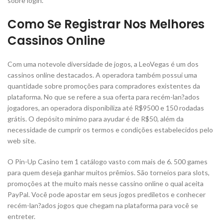
sobre login.
Como Se Registrar Nos Melhores
Cassinos Online
Com uma notevole diversidade de jogos, a LeoVegas é um dos
cassinos online destacados. A operadora também possui uma
quantidade sobre promoções para compradores existentes da
plataforma. No que se refere a sua oferta para recém-lan?ados
jogadores, an operadora disponibiliza até R$9500 e 150 rodadas
grátis. O depósito mínimo para ayudar é de R$50, além da
necessidade de cumprir os termos e condições estabelecidos pelo
web site.
O Pin-Up Casino tem 1 catálogo vasto com mais de 6. 500 games
para quem deseja ganhar muitos prêmios. São torneios para slots,
promoções at the muito mais nesse cassino online o qual aceita
PayPal. Você pode apostar em seus jogos prediletos e conhecer
recém-lan?ados jogos que chegam na plataforma para você se
entreter.