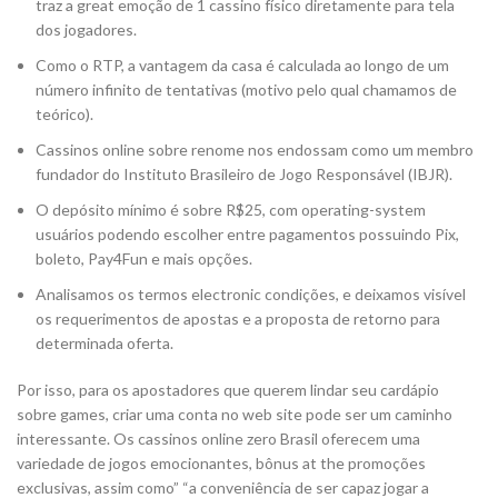
traz a great emoção de 1 cassino físico diretamente para tela
dos jogadores.
Como o RTP, a vantagem da casa é calculada ao longo de um
número infinito de tentativas (motivo pelo qual chamamos de
teórico).
Cassinos online sobre renome nos endossam como um membro
fundador do Instituto Brasileiro de Jogo Responsável (IBJR).
O depósito mínimo é sobre R$25, com operating-system
usuários podendo escolher entre pagamentos possuindo Pix,
boleto, Pay4Fun e mais opções.
Analisamos os termos electronic condições, e deixamos visível
os requerimentos de apostas e a proposta de retorno para
determinada oferta.
Por isso, para os apostadores que querem lindar seu cardápio
sobre games, criar uma conta no web site pode ser um caminho
interessante. Os cassinos online zero Brasil oferecem uma
variedade de jogos emocionantes, bônus at the promoções
exclusivas, assim como” “a conveniência de ser capaz jogar a