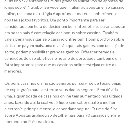
o Brazino777 apresenta um dos grandes aplicativos de apostas de
jogos sobre” “futebol. Se você quer ir além ao apostar em o cassino
online, uma boa estratégia é aprofundar os teus conhecimentos
nos teus jogos favoritos. Um ponto importante para ser
considerado em hora de decidir um bom internet site paran apostar
em nosso país é com relação aos bônus sobre cassino. Também
vale a pena visualizar se o cassino online tem 1 bom portfólio sobre
slots que pagam mais, uma ocasião que tais games, com um seja de
sorte, podem possibilitar grandes ganhos. Oferecer termos e
condições de uso objetivos e no ano de português também é um
fator importante para que os cassinos online estejam entre os
melhores.
Os bons cassinos online são seguros por servirse de tecnologias
de criptografia para sustentar seus dados seguros. Sem dúvida
uma, a quantidade de cassinos online tem aumentado nos últimos
anos, fazendo até la cual você fique sem saber qual é o melhor
electronic, principalmente, o cependant seguro. O time do Site
sobre Apostas analisou ao detalhe mais para 70 cassinos on-line
operando no País brasileiro.