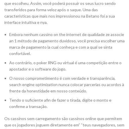
que escolheu. Assim, você poderá possuir os seus lucro sendo
transferidos para forma veloz após o saque. Uma das
características que mais nos impressionou na Betano foi a sua
interface intuitiva e nya.
Embora nenhum cassino on the internet de qualidade ze associe
an 1 método de pagamento duvidoso, você precisa escolher uma
marca de pagamento la cual conheça e com a qual se sinta
confortável.
Ao contrário, o poker RNG ou virtual é uma competição entre o
apostador e o software do jogo.
O nosso comprometimento é com verdade e transparência,
search engine optimization nunca colocar parcerias ou acordos à
frente da honestidade em nosso conteúdo.
Tendo o suficiente afin de fazer o tirada, digite o monto e
confirme a transação.
Os cassinos sem carregamento são cassinos online que permitem
que os jogadores joguem diretamente em” “teus navegadores, sem