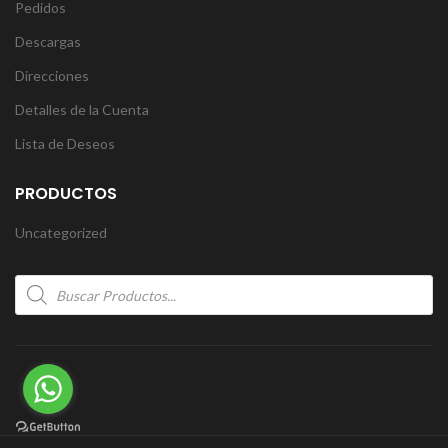
Pedidos
Descargas
Direcciones
Detalles de la Cuenta
Lista de Deseos
PRODUCTOS
Uncategorized
Products
search