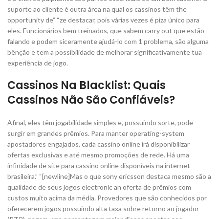
suporte ao cliente é outra área na qual os cassinos têm the
opportunity de” “ze destacar, pois várias vezes é piza único para
eles. Funcionários bem treinados, que sabem carry out que estão
falando e podem siceramente ajudá-lo com 1 problema, são alguma
bênção e tem a possibilidade de melhorar significativamente tua
experiência de jogo.
Cassinos Na Blacklist: Quais
Cassinos Não São Confiáveis?
Afinal, eles têm jogabilidade simples e, possuindo sorte, pode
surgir em grandes prêmios. Para manter operating-system
apostadores engajados, cada cassino online irá disponibilizar
ofertas exclusivas e até mesmo promoções de rede. Há uma
infinidade de site para cassino online disponíveis na internet
brasileira.” “[newline]Mas o que sony ericsson destaca mesmo são a
qualidade de seus jogos electronic an oferta de prêmios com
custos muito acima da média. Provedores que são conhecidos por
oferecerem jogos possuindo alta taxa sobre retorno ao jogador