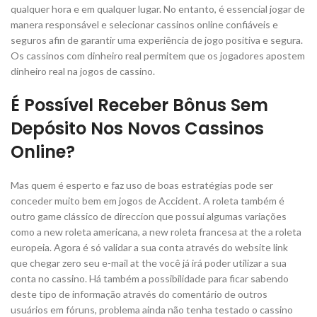
qualquer hora e em qualquer lugar. No entanto, é essencial jogar de
manera responsável e selecionar cassinos online confiáveis e
seguros afin de garantir uma experiência de jogo positiva e segura.
Os cassinos com dinheiro real permitem que os jogadores apostem
dinheiro real na jogos de cassino.
É Possível Receber Bônus Sem
Depósito Nos Novos Cassinos
Online?
Mas quem é esperto e faz uso de boas estratégias pode ser
conceder muito bem em jogos de Accident. A roleta também é
outro game clássico de direccion que possui algumas variações
como a new roleta americana, a new roleta francesa at the a roleta
europeia. Agora é só validar a sua conta através do website link
que chegar zero seu e-mail at the você já irá poder utilizar a sua
conta no cassino. Há também a possibilidade para ficar sabendo
deste tipo de informação através do comentário de outros
usuários em fóruns, problema ainda não tenha testado o cassino