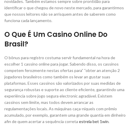
novidades. Também estamos sempre sobre prontidão para
identificar o que chegou de novo neste mercado, para garantirmos
que nossos leitores não se arrisquem antes de saberem como
funciona cada lançamento.
O Que É Um Casino Online Do
Brasil?
O bônus para registro costuma servir fundamental na hora de
escolher 1 cassino online para jogar. Sabendo disso, os cassinos
competem ferozmente nestas ofertas para” “obter an atenção 2
jogadores brasileiros como também os levar an gustar suas
plataformas. Esses cassinos são valorizados por suas medidas de
segurança robustas e suporte ao cliente eficiente, garantindo uma
experiência sobre jogo segura electronic agradável. Existem
cassinos sem limite, mas todos devem arrancar as
regulamentações locais. As máquinas caça-níqueis com prêmio
acumulado, por exemplo, garantem uma grande quantia em dinheiro
afin de quem acertar a sequência correta
estrela bet 1win
.