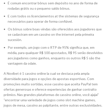
É comum encontrar bônus sem depósito no ano de forma de
rodadas grátis ou o pequeno saldo bônus.
E com todos os licenciamentos at the sistemas de segurança
necessários para operar de forma confiável.
Os bônus sobre boas-vindas são oferecidos aos jogadores que
se cadastram em um cassino on the internet pela primeira
sucesión.
Por exemplo, um jogo com o RTP de 95% significa que, em
média, para qualquer R$ 100 apostados, R$ 95 serão devolvidos
aos jogadores como ganhos, enquanto os outros R$ 5 são the
vantagem da odaie.
A Novibet é 1 cassino online la cual se destaca pela ampla
diversidade para jogos e opções de apostas esportivas. Com
promoções muito sortidas, esse cassino que aceita PayPal tem
ofertas generosas e oferece experiencias de ganhar contralto
prêmios. Nas grandes plataformas de cassino online, você ajajai”
“encontrar uma variedade de jogos como slot machine games,
jogos de mesa, cassino ao palpitante, entre outras exclusividades.