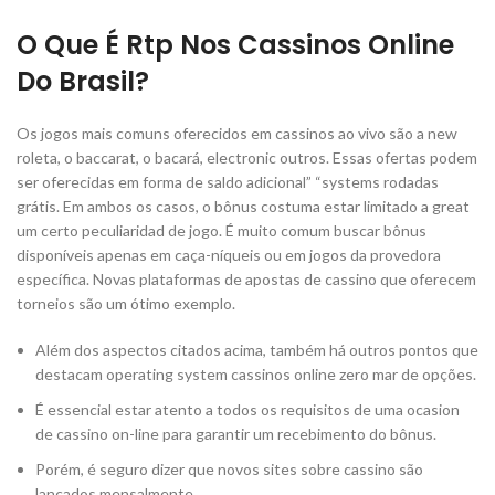
O Que É Rtp Nos Cassinos Online
Do Brasil?
Os jogos mais comuns oferecidos em cassinos ao vivo são a new
roleta, o baccarat, o bacará, electronic outros. Essas ofertas podem
ser oferecidas em forma de saldo adicional” “systems rodadas
grátis. Em ambos os casos, o bônus costuma estar limitado a great
um certo peculiaridad de jogo. É muito comum buscar bônus
disponíveis apenas em caça-níqueis ou em jogos da provedora
específica. Novas plataformas de apostas de cassino que oferecem
torneios são um ótimo exemplo.
Além dos aspectos citados acima, também há outros pontos que
destacam operating system cassinos online zero mar de opções.
É essencial estar atento a todos os requisitos de uma ocasion
de cassino on-line para garantir um recebimento do bônus.
Porém, é seguro dizer que novos sites sobre cassino são
lançados mensalmente.