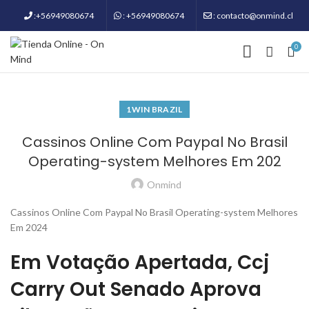
:+56949080674
: +56949080674
: contacto@onmind.cl
0
1WIN BRAZIL
Cassinos Online Com Paypal No Brasil
Operating-system Melhores Em 202
Onmind
Cassinos Online Com Paypal No Brasil Operating-system Melhores
Em 2024
Em Votação Apertada, Ccj
Carry Out Senado Aprova