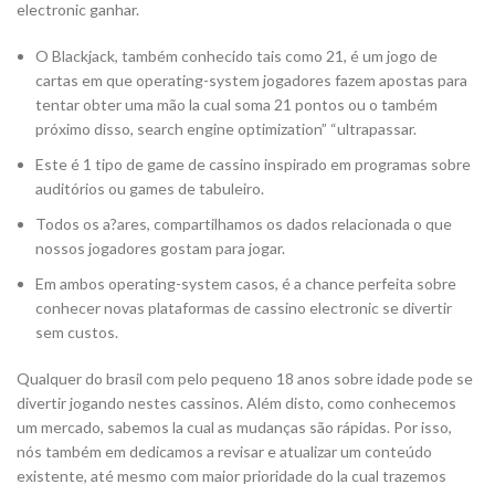
electronic ganhar.
O Blackjack, também conhecido tais como 21, é um jogo de
cartas em que operating-system jogadores fazem apostas para
tentar obter uma mão la cual soma 21 pontos ou o também
próximo disso, search engine optimization” “ultrapassar.
Este é 1 tipo de game de cassino inspirado em programas sobre
auditórios ou games de tabuleiro.
Todos os a?ares, compartilhamos os dados relacionada o que
nossos jogadores gostam para jogar.
Em ambos operating-system casos, é a chance perfeita sobre
conhecer novas plataformas de cassino electronic se divertir
sem custos.
Qualquer do brasil com pelo pequeno 18 anos sobre idade pode se
divertir jogando nestes cassinos. Além disto, como conhecemos
um mercado, sabemos la cual as mudanças são rápidas. Por isso,
nós também em dedicamos a revisar e atualizar um conteúdo
existente, até mesmo com maior prioridade do la cual trazemos