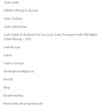
1win India
1WIN Official In Russia
1win Turkiye
1win uzbekistan
1win Yukle ᐉ Android Və Ios üçün 1win Proqramı Indir Mỹ Nghệ
Trăm Nhung – 203
1winRussia
1xbet
7slots twitter
Artificial intelligence
Bettilt
blog
Bookkeeping
Bootcamp de programação