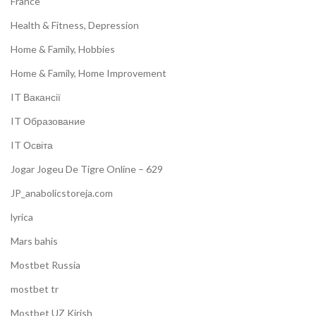
France
Health & Fitness, Depression
Home & Family, Hobbies
Home & Family, Home Improvement
IT Вакансії
IT Образование
IT Освіта
Jogar Jogeu De Tigre Online – 629
JP_anabolicstoreja.com
lyrica
Mars bahis
Mostbet Russia
mostbet tr
Mostbet UZ Kirish