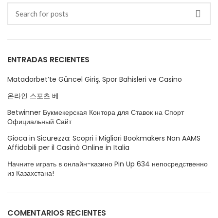
ENTRADAS RECIENTES
Matadorbet’te Güncel Giriş, Spor Bahisleri ve Casino
온라인 스포츠 베
Betwinner Букмекерская Контора для Ставок на Спорт
Официальный Сайт
Gioca in Sicurezza: Scopri i Migliori Bookmakers Non AAMS
Affidabili per il Casinò Online in Italia
Начните играть в онлайн-казино Pin Up 634 непосредственно
из Казахстана!
COMENTARIOS RECIENTES