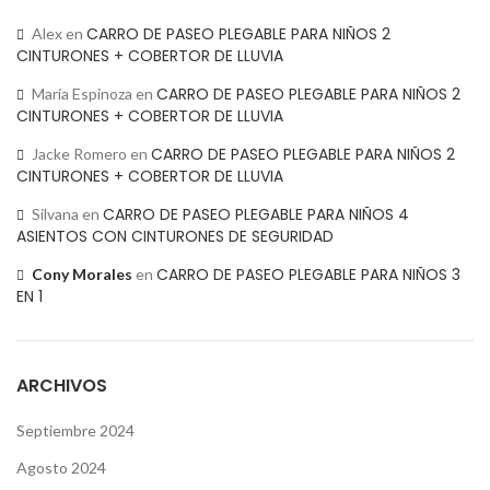
CARRO DE PASEO PLEGABLE PARA NIÑOS 2
Alex
en
CINTURONES + COBERTOR DE LLUVIA
CARRO DE PASEO PLEGABLE PARA NIÑOS 2
María Espinoza
en
CINTURONES + COBERTOR DE LLUVIA
CARRO DE PASEO PLEGABLE PARA NIÑOS 2
Jacke Romero
en
CINTURONES + COBERTOR DE LLUVIA
CARRO DE PASEO PLEGABLE PARA NIÑOS 4
Silvana
en
ASIENTOS CON CINTURONES DE SEGURIDAD
CARRO DE PASEO PLEGABLE PARA NIÑOS 3
Cony Morales
en
EN 1
ARCHIVOS
Septiembre 2024
Agosto 2024