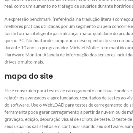
real, como um aumento no tráfego de usuários durante horários 
A expressão benchmark (referência, na tradução literal) começou 
melhores práticas utilizadas por um segmento ou pela concorrên
los de forma inteligente para alcançar maior qualidade do produ
que no PC. No final pode comparar o desempenho do seu computa
durante 10 anos, o programador Michael Moller tem mantido um p
Hardware Monitor. A janela de informação dos sensores inclui d
drives e muito mais.
mapa do site
Ele é construído para testes de carregamento contínua e pode s
relatórios avançados e aprofundados, resultados de testes ao viv
do software. Use o WebLOAD para testes de carregamento do sit
ferramenta pode gerar carregamento a partir da nuvem ou de má
gravação, edição, depuração visual de scripts de teste. O teste 
seus usuários satisfeitos em continuar usando seu software, au