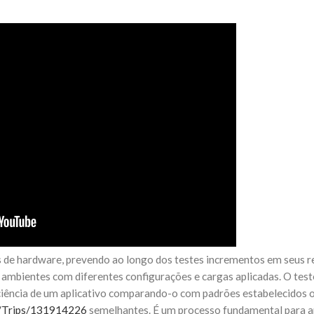
 de hardware, prevendo ao longo dos testes incrementos em seus r
ambientes com diferentes configurações e cargas aplicadas. O test
iência de um aplicativo comparando-o com padrões estabelecidos 
r/Trips/131914226
semelhantes. É um processo fundamental para ap