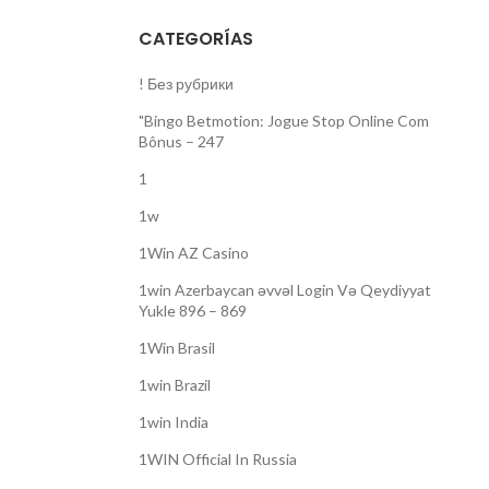
CATEGORÍAS
! Без рубрики
"Bingo Betmotion: Jogue Stop Online Com
Bônus – 247
1
1w
1Win AZ Casino
1win Azerbaycan əvvəl Login Və Qeydiyyat
Yukle 896 – 869
1Win Brasil
1win Brazil
1win India
1WIN Official In Russia