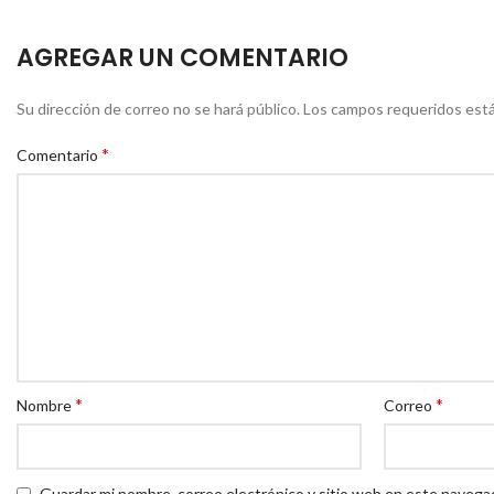
AGREGAR UN COMENTARIO
Su dirección de correo no se hará público.
Los campos requeridos est
*
Comentario
*
*
Nombre
Correo
Guardar mi nombre, correo electrónico y sitio web en este navega