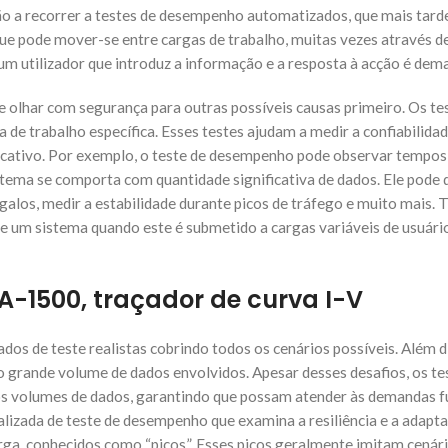
estão a recorrer a testes de desempenho automatizados, que mais tar
que pode mover-se entre cargas de trabalho, muitas vezes através d
 utilizador que introduz a informação e a resposta à acção é dem
 olhar com segurança para outras possíveis causas primeiro. Os te
 trabalho específica. Esses testes ajudam a medir a confiabilidad
plicativo. Por exemplo, o teste de desempenho pode observar tempos
tema se comporta com quantidade significativa de dados. Ele pode 
galos, medir a estabilidade durante picos de tráfego e muito mais. T
 um sistema quando este é submetido a cargas variáveis de usuári
VA-1500, traçador de curva I-V
s de teste realistas cobrindo todos os cenários possíveis. Além di
o grande volume de dados envolvidos. Apesar desses desafios, os t
os volumes de dados, garantindo que possam atender às demandas f
alizada de teste de desempenho que examina a resiliência e a adapt
rga, conhecidos como “picos”. Esses picos geralmente imitam cená