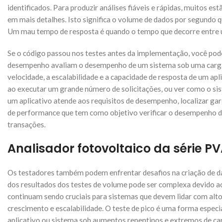
identificados. Para produzir análises fiáveis e rápidas, muitos 
em mais detalhes. Isto significa o volume de dados por segundo 
Um mau tempo de resposta é quando o tempo que decorre entre um
Se o código passou nos testes antes da implementação, você pode
desempenho avaliam o desempenho de um sistema sob uma carga de
velocidade, a escalabilidade e a capacidade de resposta de um a
ao executar um grande número de solicitações, ou ver como o sis
um aplicativo atende aos requisitos de desempenho, localizar gar
de performance que tem como objetivo verificar o desempenho de
transações.
Analisador fotovoltaico da série P
Os testadores também podem enfrentar desafios na criação de dado
dos resultados dos testes de volume pode ser complexa devido a
continuam sendo cruciais para sistemas que devem lidar com alt
crescimento e escalabilidade. O teste de pico é uma forma especi
aplicativo ou sistema sob aumentos repentinos e extremos de ca