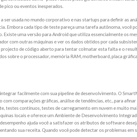
de pico ou eventos inesperados.
a ser usada no mundo corporativo e nas startups para definir as aná
cia. Embora cada tipo de teste pareça uma tarefa autônoma, você 
to. Existe uma versão para Android que utiliza essencialmente os m
dor com outras máquinas e ver os dados obtidos por cada subsiste
rojecto de código aberto para tentar colmatar esta falta e o resul
ados sobre o processador, memória RAM, motherboard, placa gráfica
e integrar facilmente com sua pipeline de desenvolvimento. O Smar
o com comparações gráficas, análise de tendências, etc., para afin
e, testes contínuos, testes de carregamento em nuvem e muito mai
quinas locais e oferece um Ambiente de Desenvolvimento Integrad
de desempenho ajuda você a satisfazer os atributos de software dese
mentando sua receita. Quando você pode detectar os problemas em 