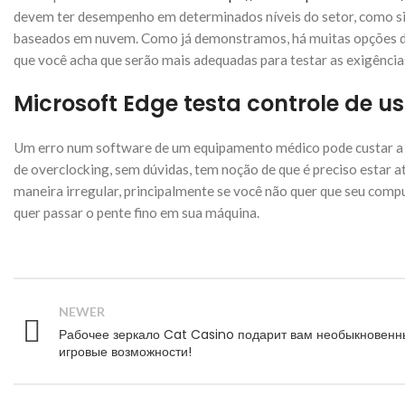
devem ter desempenho em determinados níveis do setor, como sis
baseados em nuvem. Como já demonstramos, há muitas opções di
que você acha que serão mais adequadas para testar as exigências 
Microsoft Edge testa controle de 
Um erro num software de um equipamento médico pode custar a vi
de overclocking, sem dúvidas, tem noção de que é preciso estar a
maneira irregular, principalmente se você não quer que seu com
quer passar o pente fino em sua máquina.
NEWER
Рабочее зеркало Cat Casino подарит вам необыкновенн
игровые возможности!
Instagram