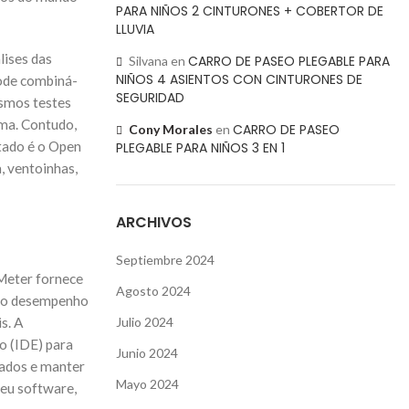
PARA NIÑOS 2 CINTURONES + COBERTOR DE
LLUVIA
lises das
CARRO DE PASEO PLEGABLE PARA
Silvana
en
NIÑOS 4 ASIENTOS CON CINTURONES DE
pode combiná-
SEGURIDAD
esmos testes
ma. Contudo,
CARRO DE PASEO
Cony Morales
en
tado é o Open
PLEGABLE PARA NIÑOS 3 EN 1
, ventoinhas,
ARCHIVOS
Septiembre 2024
tMeter fornece
Agosto 2024
ar o desempenho
s. A
Julio 2024
o (IDE) para
Junio 2024
jados e manter
Mayo 2024
seu software,