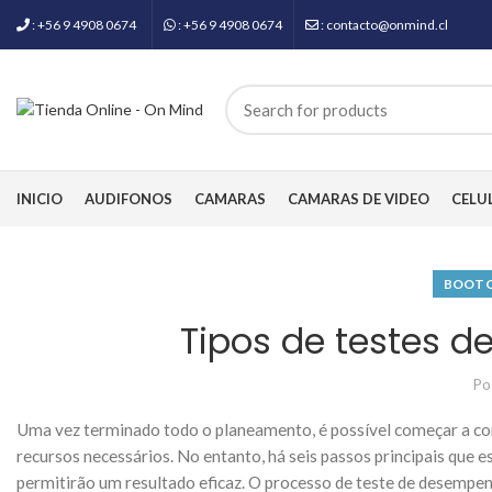
: +56 9 4908 0674
: +56 9 4908 0674
: contacto@onmind.cl
INICIO
AUDIFONOS
CAMARAS
CAMARAS DE VIDEO
CELU
BOOTC
Tipos de testes 
Po
Uma vez terminado todo o planeamento, é possível começar a con
recursos necessários. No entanto, há seis passos principais que
permitirão um resultado eficaz. O processo de teste de desempen