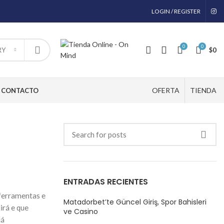
LOGIN / REGISTER
0
0
$
0
RY
OFERTA
TIENDA
CONTACTO
ENTRADAS RECIENTES
 ferramentas e
Matadorbet’te Güncel Giriş, Spor Bahisleri
irá e que
ve Casino
já