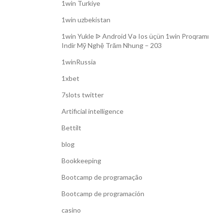
1win Turkiye
1win uzbekistan
1win Yukle ᐉ Android Və Ios üçün 1win Proqramı
Indir Mỹ Nghệ Trăm Nhung – 203
1winRussia
1xbet
7slots twitter
Artificial intelligence
Bettilt
blog
Bookkeeping
Bootcamp de programação
Bootcamp de programación
casino