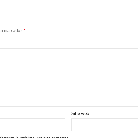
*
án marcados
Sitio web
dor para la próxima vez que comente.