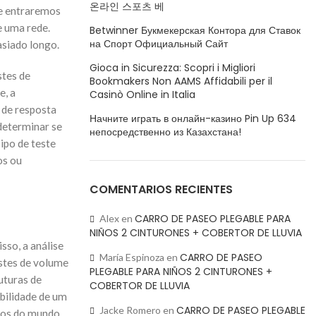
온라인 스포츠 베
de entraremos
e uma rede.
Betwinner Букмекерская Контора для Ставок
на Спорт Официальный Сайт
asiado longo.
Gioca in Sicurezza: Scopri i Migliori
stes de
Bookmakers Non AAMS Affidabili per il
e, a
Casinò Online in Italia
 de resposta
Начните играть в онлайн-казино Pin Up 634
determinar se
непосредственно из Казахстана!
ipo de teste
os ou
COMENTARIOS RECIENTES
CARRO DE PASEO PLEGABLE PARA
Alex
en
NIÑOS 2 CINTURONES + COBERTOR DE LLUVIA
sso, a análise
CARRO DE PASEO
María Espinoza
en
estes de volume
PLEGABLE PARA NIÑOS 2 CINTURONES +
uturas de
COBERTOR DE LLUVIA
abilidade de um
CARRO DE PASEO PLEGABLE
Jacke Romero
en
rios do mundo