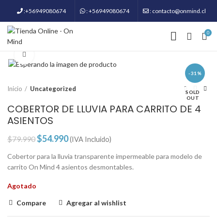
:+56949080674
: +56949080674
: contacto@onmind.cl
0
Click to enlarge
-31%
Inicio
Uncategorized
SOLD
OUT
COBERTOR DE LLUVIA PARA CARRITO DE 4
ASIENTOS
$
54.990
$
79.990
(IVA Incluido)
Cobertor para la lluvia transparente impermeable para modelo de
carrito On Mind 4 asientos desmontables.
Agotado
Compare
Agregar al wishlist