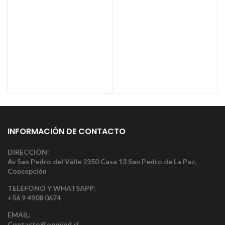
INFORMACIÓN DE CONTACTO
DIRECCIÓN:
Av San Pedro del Valle 2350 Casa 13 San Pedro de La Paz,
Concepción
TELÉFONO Y WHATSAPP:
+56 9 4908 0674
EMAIL:
Contacto@onmind.cl