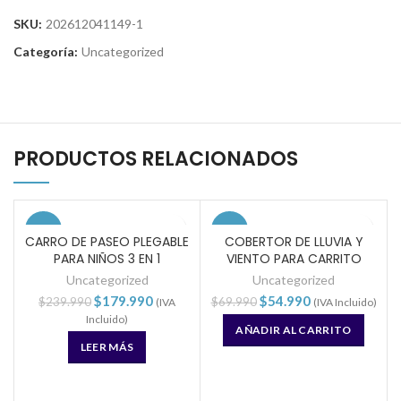
SKU:
202612041149-1
Categoría:
Uncategorized
PRODUCTOS RELACIONADOS
-25%
-21%
CARRO DE PASEO PLEGABLE
COBERTOR DE LLUVIA Y
PARA NIÑOS 3 EN 1
VIENTO PARA CARRITO
SOLD
OUT
Uncategorized
Uncategorized
$
179.990
$
54.990
$
239.990
$
69.990
(IVA
(IVA Incluido)
HOT
Incluido)
AÑADIR AL CARRITO
LEER MÁS