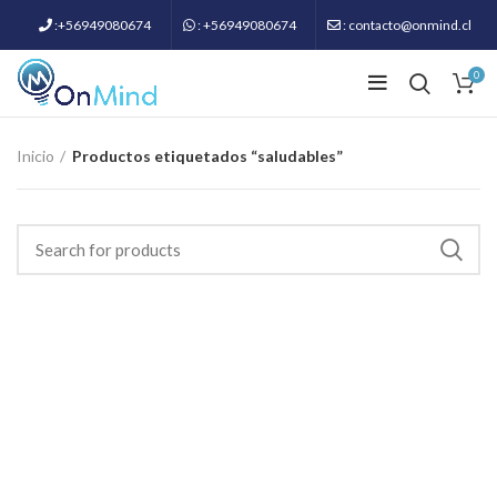
:+56949080674
: +56949080674
: contacto@onmind.cl
0
Inicio
Productos etiquetados “saludables”