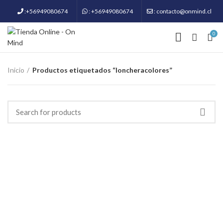
:+56949080674
: +56949080674
: contacto@onmind.cl
0
Inicio
Productos etiquetados “loncheracolores”