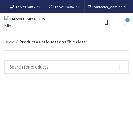
:+56949080674
: +56949080674
: contacto@onmind.cl
0
Inicio
Productos etiquetados “bicicleta”