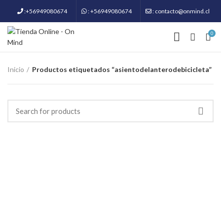
:+56949080674
: +56949080674
: contacto@onmind.cl
0
Inicio
Productos etiquetados “asientodelanterodebicicleta”