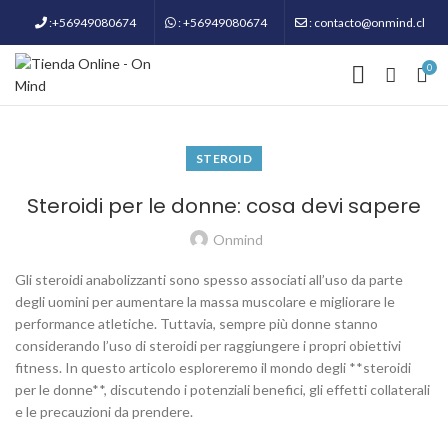
:+56949080674
: +56949080674
: contacto@onmind.cl
0
STEROID
Steroidi per le donne: cosa devi sapere
Onmind
Gli steroidi anabolizzanti sono spesso associati all’uso da parte
degli uomini per aumentare la massa muscolare e migliorare le
performance atletiche. Tuttavia, sempre più donne stanno
considerando l’uso di steroidi per raggiungere i propri obiettivi
fitness. In questo articolo esploreremo il mondo degli **steroidi
per le donne**, discutendo i potenziali benefici, gli effetti collaterali
e le precauzioni da prendere.